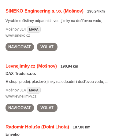
SINEKO Engineering s.r.o.
(Mošnov)
190,94 km
Vyrábíme čistírny odpadních vod, jímky na dešťovou vodu, ...
Mošnov
314
MAPA
www.sineko.cz
NAVIGOVAT
VOLAT
Levnejimky.cz
(Mošnov)
190,94 km
DAX Trade s.r.o.
E-shop, prodej: plastové jímky na odpadní i dešťovou vodu, ...
Mošnov
314
MAPA
www.levnejimky.cz
NAVIGOVAT
VOLAT
Radomír Holuša
(Dolní Lhota)
187,80 km
Enveko