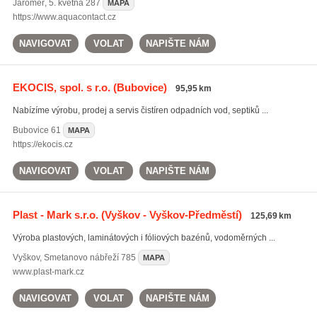
Jaroměř
,
5. května 287
MAPA
https://www.aquacontact.cz
NAVIGOVAT
VOLAT
NAPIŠTE NÁM
EKOCIS, spol. s r.o.
(Bubovice)
95,95 km
Nabízíme výrobu, prodej a servis čistíren odpadních vod, septiků ...
Bubovice
61
MAPA
https://ekocis.cz
NAVIGOVAT
VOLAT
NAPIŠTE NÁM
Plast - Mark s.r.o.
(Vyškov - Vyškov-Předměstí)
125,69 km
Výroba plastových, laminátových i fóliových bazénů, vodoměrných ...
Vyškov
,
Smetanovo nábřeží 785
MAPA
www.plast-mark.cz
NAVIGOVAT
VOLAT
NAPIŠTE NÁM