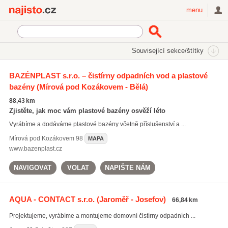
Najisto.cz
menu
SEKCE
ŠTÍTKY
Související sekce/štítky
Najisto.cz
vodoměrné šachty
BAZÉNPLAST s.r.o. – čistírny odpadních vod a plastové
bazény
(Mírová pod Kozákovem - Bělá)
vodoměrné šachty
(72)
plastové septiky
(87)
88,43 km
plastové jímky
(92)
Zjistěte, jak moc vám plastové bazény osvěží léto
Vyrábíme a dodáváme plastové bazény včetně příslušenství a ...
Všechny související štítky
Mírová pod Kozákovem
98
MAPA
www.bazenplast.cz
NAVIGOVAT
VOLAT
NAPIŠTE NÁM
AQUA - CONTACT s.r.o.
(Jaroměř - Josefov)
66,84 km
Projektujeme, vyrábíme a montujeme domovní čistírny odpadních ...