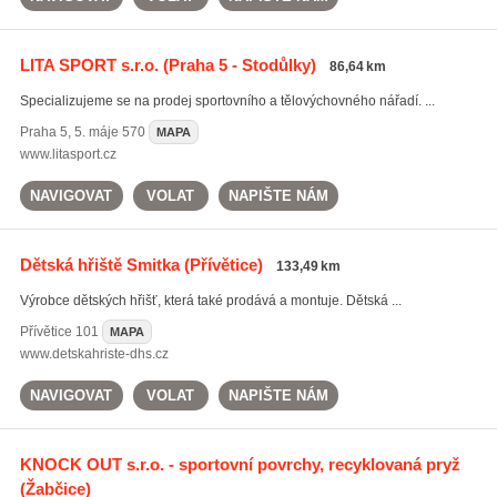
LITA SPORT s.r.o.
(Praha 5 - Stodůlky)
86,64 km
Specializujeme se na prodej sportovního a tělovýchovného nářadí. ...
Praha 5
,
5. máje 570
MAPA
www.litasport.cz
NAVIGOVAT
VOLAT
NAPIŠTE NÁM
Dětská hřiště Smitka
(Přívětice)
133,49 km
Výrobce dětských hřišť, která také prodává a montuje. Dětská ...
Přívětice
101
MAPA
www.detskahriste-dhs.cz
NAVIGOVAT
VOLAT
NAPIŠTE NÁM
KNOCK OUT s.r.o. - sportovní povrchy, recyklovaná pryž
(Žabčice)