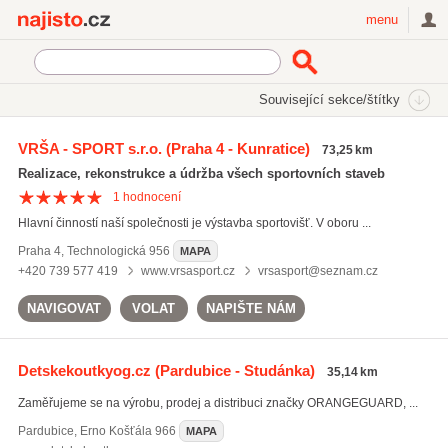
Najisto.cz
menu
SEKCE
ŠTÍTKY
Související sekce/štítky
Najisto.cz
vybavení dětských hřišť
VRŠA - SPORT s.r.o.
(Praha 4 - Kunratice)
73,25 km
vybavení dětských hřišť
(12)
Realizace, rekonstrukce a údržba všech sportovních staveb
komunální služby
(159)
1
hodnocení
údržba zeleně
(1409)
Hlavní činností naší společnosti je výstavba sportovišť. V oboru ...
Všechny související štítky
Praha 4
,
Technologická 956
MAPA
+420 739 577 419
www.vrsasport.cz
vrsasport@seznam.cz
NAVIGOVAT
VOLAT
NAPIŠTE NÁM
Detskekoutkyog.cz
(Pardubice - Studánka)
35,14 km
Zaměřujeme se na výrobu, prodej a distribuci značky ORANGEGUARD, ...
Pardubice
,
Erno Košťála 966
MAPA