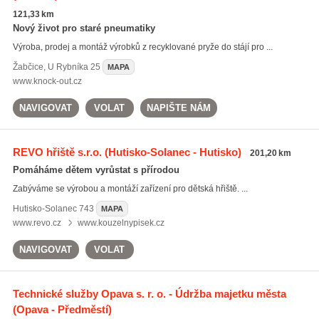
121,33 km
Nový život pro staré pneumatiky
Výroba, prodej a montáž výrobků z recyklované pryže do stájí pro ...
Žabčice
,
U Rybníka 25
MAPA
www.knock-out.cz
NAVIGOVAT
VOLAT
NAPIŠTE NÁM
REVO hřiště s.r.o.
(Hutisko-Solanec - Hutisko)
201,20 km
Pomáháme dětem vyrůstat s přírodou
Zabýváme se výrobou a montáží zařízení pro dětská hřiště. ...
Hutisko-Solanec
743
MAPA
www.revo.cz
www.kouzelnypisek.cz
NAVIGOVAT
VOLAT
Technické služby Opava s. r. o. - Údržba majetku města
(Opava - Předměstí)