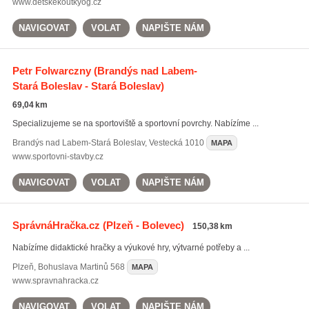
www.detskekoutkyog.cz
NAVIGOVAT
VOLAT
NAPIŠTE NÁM
Petr Folwarczny
(Brandýs nad Labem-
Stará Boleslav - Stará Boleslav)
69,04 km
Specializujeme se na sportoviště a sportovní povrchy. Nabízíme ...
Brandýs nad Labem-Stará Boleslav
,
Vestecká 1010
MAPA
www.sportovni-stavby.cz
NAVIGOVAT
VOLAT
NAPIŠTE NÁM
SprávnáHračka.cz
(Plzeň - Bolevec)
150,38 km
Nabízíme didaktické hračky a výukové hry, výtvarné potřeby a ...
Plzeň
,
Bohuslava Martinů 568
MAPA
www.spravnahracka.cz
NAVIGOVAT
VOLAT
NAPIŠTE NÁM