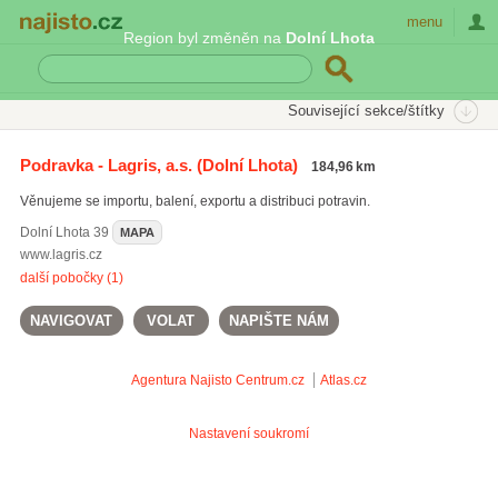
Najisto.cz
menu
Region byl změněn na
Dolní Lhota
SEKCE
ŠTÍTKY
Související sekce/štítky
Najisto.cz
vybavení pro hotely
Podravka - Lagris, a.s.
(Dolní Lhota)
184,96 km
sýry
(2256)
Věnujeme se importu, balení, exportu a distribuci potravin.
džusy
(660)
rozvoz alkoholických nápojů
(441)
Dolní Lhota
39
MAPA
www.lagris.cz
Všechny související štítky
další pobočky (1)
NAVIGOVAT
VOLAT
NAPIŠTE NÁM
Agentura Najisto
Centrum.cz
Atlas.cz
Nastavení soukromí