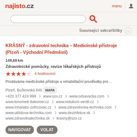
Najisto.cz
menu
SEKCE
ŠTÍTKY
Související sekce/štítky
Najisto.cz
vybavení pro zdravotnická zařízení
KRÁSNÝ - zdravotní technika – Medicínské přístroje
(Plzeň - Východní Předměstí)
vybavení pro zdravotnická zařízení
(48)
zdravotnické přístroje
(633)
149,68 km
zdravotnické pomůcky
(1279)
Zdravotnické pomůcky, revize lékařských přístrojů
4
hodnocení
Všechny související štítky
Prodáváme medicínské přístroje a rehabilitační prostředky pro ...
Plzeň
,
Božkovská 646
MAPA
+420 377 424 999
www.szo.cz
www.odsavacka.com
www.tonometr-tlakomer.cz
www.redukcni-ventil.cz
www.inhalator-zvlhcovac.cz
www.zdravotnicka-technika.com
www.uklidova-technika.com
www.dezinfekce.sk
www.zdravotnatechnika.sk
krasny@szo.cz
NAVIGOVAT
VOLAT