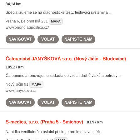
84,14 km
Specializujeme se na diagnostické testy, testovací systémy a ...
Praha 6
,
Bělohorská 251
MAPA
www.oriondiagnostica.cz/
NAVIGOVAT
VOLAT
NAPIŠTE NÁM
Čalounictví JANYŠKOVÁ s.r.o.
(Nový Jičín - Bludovice)
185,27 km
Čalouníme a renovujeme sedadla do všech druhů vlaků a potřeby ...
Nový Jičín
91
MAPA
www.janyskova.cz
NAVIGOVAT
VOLAT
NAPIŠTE NÁM
S-medics, s.r.o.
(Praha 5 - Smíchov)
83,97 km
Nabídka ventilátorů a ostatní přístroje pro intenzivní péči.