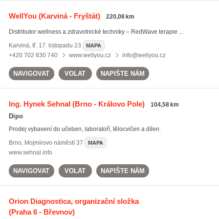
WellYou
(Karviná - Fryštát)
220,08 km
Distributor wellness a zdravotnické techniky – RedWave terapie ...
Karviná
,
tř. 17. listopadu 23
MAPA
+420 702 830 740
www.wellyou.cz
info@wellyou.cz
NAVIGOVAT
VOLAT
NAPIŠTE NÁM
Ing. Hynek Sehnal
(Brno - Královo Pole)
104,58 km
Dipo
Prodej vybavení do učeben, laboratoří, tělocvičen a dílen.
Brno
,
Mojmírovo náměstí 37
MAPA
www.sehnal.info
NAVIGOVAT
VOLAT
NAPIŠTE NÁM
Orion Diagnostica, organizační složka
(Praha 6 - Břevnov)