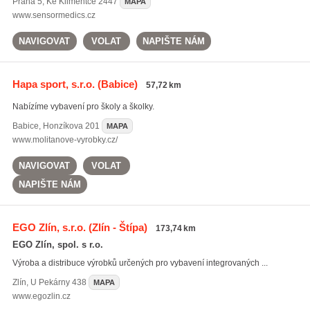
Praha 5
,
Ke Klimentce 2447
MAPA
www.sensormedics.cz
NAVIGOVAT
VOLAT
NAPIŠTE NÁM
Hapa sport, s.r.o.
(Babice)
57,72 km
Nabízíme vybavení pro školy a školky.
Babice
,
Honzíkova 201
MAPA
www.molitanove-vyrobky.cz/
NAVIGOVAT
VOLAT
NAPIŠTE NÁM
EGO Zlín, s.r.o.
(Zlín - Štípa)
173,74 km
EGO Zlín, spol. s r.o.
Výroba a distribuce výrobků určených pro vybavení integrovaných ...
Zlín
,
U Pekárny 438
MAPA
www.egozlin.cz