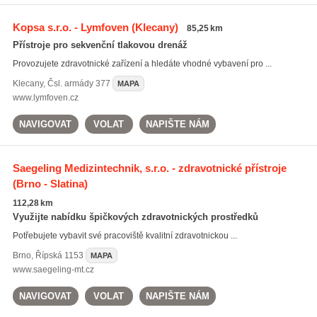
Kopsa s.r.o. - Lymfoven
(Klecany)
85,25 km
Přístroje pro sekvenční tlakovou drenáž
Provozujete zdravotnické zařízení a hledáte vhodné vybavení pro ...
Klecany
,
Čsl. armády 377
MAPA
www.lymfoven.cz
NAVIGOVAT
VOLAT
NAPIŠTE NÁM
Saegeling Medizintechnik, s.r.o. - zdravotnické přístroje
(Brno - Slatina)
112,28 km
Využijte nabídku špičkových zdravotnických prostředků
Potřebujete vybavit své pracoviště kvalitní zdravotnickou ...
Brno
,
Řípská 1153
MAPA
www.saegeling-mt.cz
NAVIGOVAT
VOLAT
NAPIŠTE NÁM