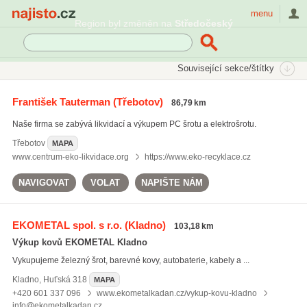
Najisto.cz
menu
Region byl změněn na
Středočeský
SEKCE
ŠTÍTKY
Související sekce/štítky
Najisto.cz
výkup elektroodpadu
František Tauterman
(Třebotov)
86,79 km
výkup elektroodpadu
(49)
Naše firma se zabývá likvidací a výkupem PC šrotu a elektrošrotu.
výkup kovošrotu
(474)
výkup autobaterií
(100)
Třebotov
MAPA
www.centrum-eko-likvidace.org
https://www.eko-recyklace.cz
Všechny související štítky
NAVIGOVAT
VOLAT
NAPIŠTE NÁM
EKOMETAL spol. s r.o.
(Kladno)
103,18 km
Výkup kovů EKOMETAL Kladno
Vykupujeme železný šrot, barevné kovy, autobaterie, kabely a ...
Kladno
,
Huťská 318
MAPA
+420 601 337 096
www.ekometalkadan.cz/vykup-kovu-kladno
info@ekometalkadan.cz