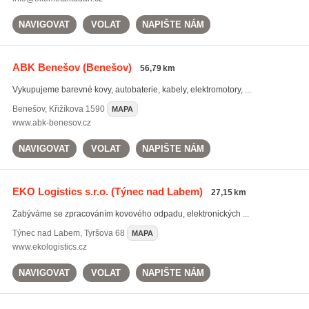
NAVIGOVAT
VOLAT
NAPIŠTE NÁM
ABK Benešov
(Benešov)
56,79 km
Vykupujeme barevné kovy, autobaterie, kabely, elektromotory, ...
Benešov
,
Křižíkova 1590
MAPA
www.abk-benesov.cz
NAVIGOVAT
VOLAT
NAPIŠTE NÁM
EKO Logistics s.r.o.
(Týnec nad Labem)
27,15 km
Zabýváme se zpracováním kovového odpadu, elektronických ...
Týnec nad Labem
,
Tyršova 68
MAPA
www.ekologistics.cz
NAVIGOVAT
VOLAT
NAPIŠTE NÁM