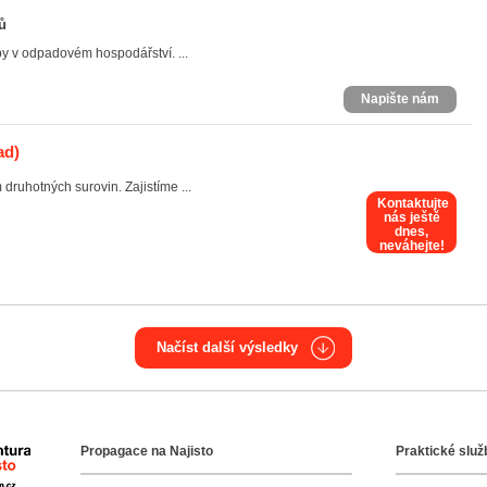
ů
y v odpadovém hospodářství. ...
Napište nám
ad)
uhotných surovin. Zajistíme ...
Kontaktujte
nás ještě
dnes,
neváhejte!
Načíst další výsledky
Propagace na Najisto
Praktické služ
Agentura Najisto