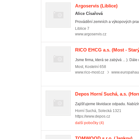
Argoservis
(Liblice)
Alice Císařová
Provádění zemních a výkopových prací
Liblice
7
www.argoservis.cz
RICO EHCG a.s.
(Most - Star
Jsme firma, která se zabývá ... ). Dále
Most
,
Kostelní 658
www.rico-most.cz
www.europahau
Depos Horní Suchá, a.s.
(Hor
Zajišťujeme likvidace odpadu. Nabízíme
Horní Suchá
,
Solecká 1321
https://www.depos.cz
další pobočky (4)
TOMWOOD s.r.o.
(Jankov)