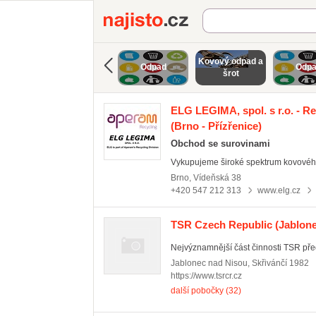
Najisto.cz
Kovový odpad a
Odpad
Odp
šrot
ELG LEGIMA, spol. s r.o. - R
(Brno - Přízřenice)
Obchod se surovinami
Vykupujeme široké spektrum kovového
Brno
,
Vídeňská 38
+420 547 212 313
www.elg.cz
TSR Czech Republic
(Jablone
Nejvýznamnější část činnosti TSR pře
Jablonec nad Nisou
,
Skřivánčí 1982
https://www.tsrcr.cz
další pobočky (32)