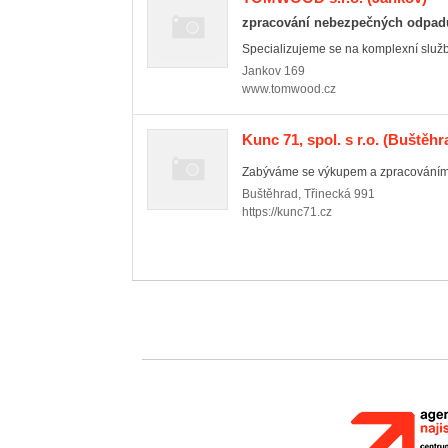
zpracování nebezpečných odpad
Specializujeme se na komplexní služb
Jankov
169
www.tomwood.cz
Kunc 71, spol. s r.o.
(Buštěhr
Zabýváme se výkupem a zpracováním dr
Buštěhrad
,
Třinecká 991
https://kunc71.cz