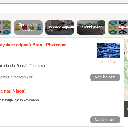
Zpracování
ad
Likvidace odpadů
Terénní práce
Odpad
odpadu
ecyklace odpadů Brno - Přízřenice
2 nabídky
 odpadu. Soustřeďujeme se ...
pavel.jelinek@elg.cz
Napište nám
c nad Nisou)
dstavuje výkup kovového ...
Napište nám