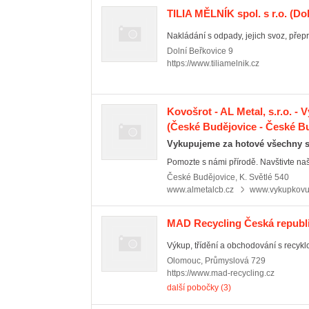
TILIA MĚLNÍK spol. s r.o.
(Dol
Nakládání s odpady, jejich svoz, přep
Dolní Beřkovice
9
https://www.tiliamelnik.cz
Kovošrot - AL Metal, s.r.o. - 
(České Budějovice - České Bu
Vykupujeme za hotové všechny s
Pomozte s námi přírodě. Navštivte naší
České Budějovice
,
K. Světlé 540
www.almetalcb.cz
www.vykupkovu
MAD Recycling Česká republik
Výkup, třídění a obchodování s recyklo
Olomouc
,
Průmyslová 729
https://www.mad-recycling.cz
další pobočky (3)