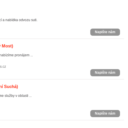
 a nabídka odvozu suti.
Napište nám
ý Most)
 nabízíme pronájem ...
s.cz
Napište nám
ní Suchá)
 služby v oblasti ...
Napište nám