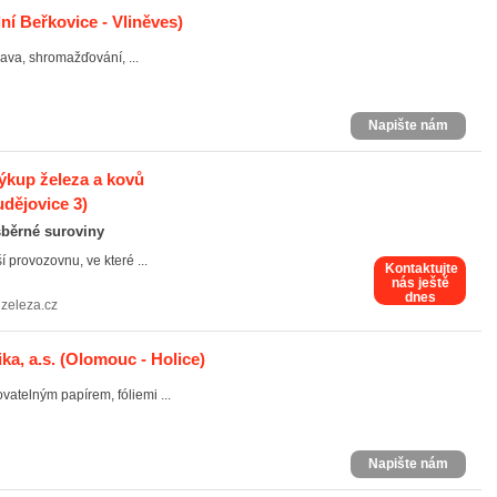
ní Beřkovice - Vliněves)
rava, shromažďování, ...
Napište nám
Výkup železa a kovů
dějovice 3)
běrné suroviny
 provozovnu, ve které ...
Kontaktujte
nás ještě
dnes
zeleza.cz
a, a.s.
(Olomouc - Holice)
vatelným papírem, fóliemi ...
Napište nám