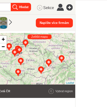
Sekce
Zdravotnické
Eko služby
Napište více firmám
Dřevostavby
Odpad
potřeby
Zvětšit mapu
+
−
Leaflet
Celá ČR
Vybrat region