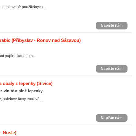
u opakovaně použitelných ...
Napište nám
krabic
(Přibyslav - Ronov nad Sázavou)
í papíru, kartonu a ...
Napište nám
a obaly z lepenky
(Sivice)
z vlnité a plné lepenky
 paletové boxy, tvarové ...
Napište nám
- Nusle)