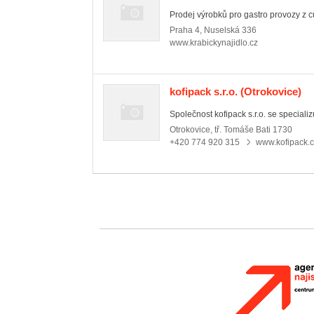
Prodej výrobků pro gastro provozy z cu
Praha 4
,
Nuselská 336
www.krabickynajidlo.cz
kofipack s.r.o.
(Otrokovice)
Společnost kofipack s.r.o. se specializu
Otrokovice
,
tř. Tomáše Bati 1730
+420 774 920 315
www.kofipack.