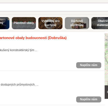
Vybavení pro
Dárkové
Obalov
rny
Plastové obaly
kuchyně
předměty
materiá
artonové obaly budoucnosti
(Dobruška)
kušený konstruktérský tým ...
Napište nám
dostupných průmyslových, ...
Napište nám