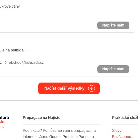
krové třtiny.
Napište nám
je na potisk a ...
cz
obchod@kofipack.cz
Napište nám
Načíst další výsledky
Propagace na Najisto
Praktické služ
Agentura Najisto
Podnikáte? Pomůžeme vám s propagací na
Slevy
internetu. Jsme Google Premium Partner a
Bezšanonu