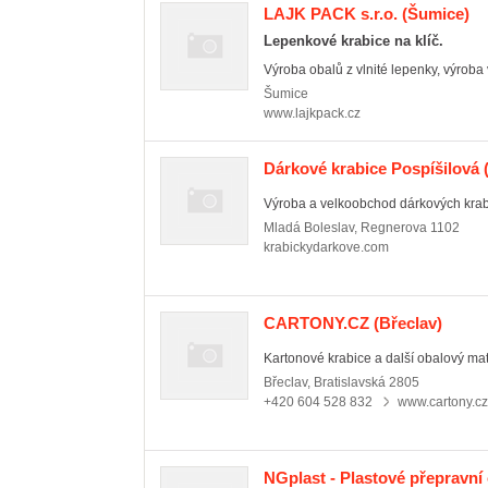
LAJK PACK s.r.o.
(Šumice)
Lepenkové krabice na klíč.
Výroba obalů z vlnité lepenky, výroba 
Šumice
www.lajkpack.cz
Dárkové krabice Pospíšilová
(
Výroba a velkoobchod dárkových krabi
Mladá Boleslav
,
Regnerova 1102
krabickydarkove.com
CARTONY.CZ
(Břeclav)
Kartonové krabice a další obalový mate
Břeclav
,
Bratislavská 2805
+420 604 528 832
www.cartony.cz
NGplast - Plastové přepravní