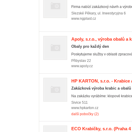
Firma nabízí zakázkový návrh a výrob
Slezské Pěkary
,
ul. Inwestycyjna 6
www.ngplast.cz
Apoly, s.r.o., výroba obalů a 
Obaly pro každý den
Poskytujeme služby v oblasti zpracován
Přibyslav
22
www.apoly.cz
HP KARTON, s.r.o. - Krabice 
Zakázková výroba krabic a obalů 
Na zakázku vyrábíme: klopové krabice,
Sivice
511
www.hpkarton.cz
další pobočky (2)
ECO Krabičky, s.r.o.
(Praha 4 