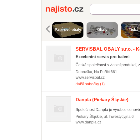
Najisto.cz
Papírové obaly
Obaly
Tiská
SERVISBAL OBALY s.r.o. - K
Excelentní servis pro balení
Česká společnost s vlastní produkcí, z
Dobruška
,
Na Poříčí 661
www.servisbal.cz
další pobočky (1)
Danpla
(Piekary Śląskie)
Společnost Danpla je výrobce cenově 
Piekary Śląskie
,
ul. Inwestycyjna 6
www.danpla.cz