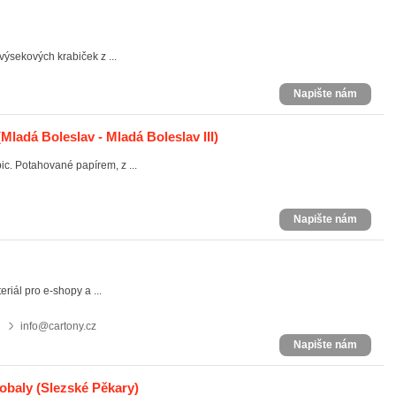
výsekových krabiček z ...
Napište nám
Mladá Boleslav - Mladá Boleslav III)
c. Potahované papírem, z ...
Napište nám
riál pro e-shopy a ...
info@cartony.cz
Napište nám
 obaly
(Slezské Pěkary)