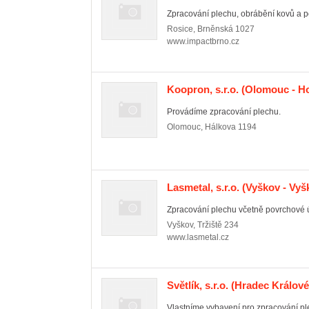
Zpracování plechu, obrábění kovů a p
Rosice
,
Brněnská 1027
www.impactbrno.cz
Koopron, s.r.o.
(Olomouc - H
Provádíme zpracování plechu.
Olomouc
,
Hálkova 1194
Lasmetal, s.r.o.
(Vyškov - Vyš
Zpracování plechu včetně povrchové 
Vyškov
,
Tržiště 234
www.lasmetal.cz
Světlík, s.r.o.
(Hradec Králové
Vlastníme vybavení pro zpracování ple