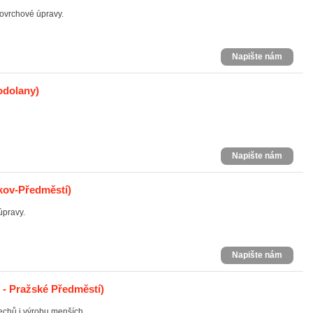
ovrchové úpravy.
Napište nám
odolany)
Napište nám
kov-Předměstí)
úpravy.
Napište nám
 - Pražské Předměstí)
chů i výrobu menších ...