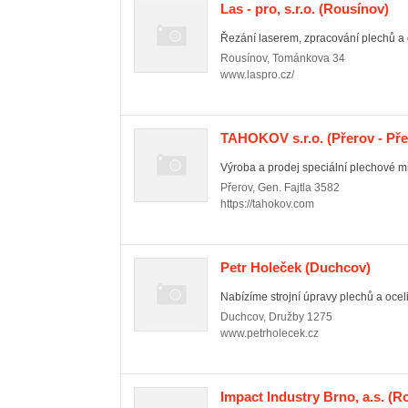
Las - pro, s.r.o.
(Rousínov)
Řezání laserem, zpracování plechů a 
Rousínov
,
Tománkova 34
www.laspro.cz/
TAHOKOV s.r.o.
(Přerov - Pře
Výroba a prodej speciální plechové mř
Přerov
,
Gen. Fajtla 3582
https://tahokov.com
Petr Holeček
(Duchcov)
Nabízíme strojní úpravy plechů a oceli
Duchcov
,
Družby 1275
www.petrholecek.cz
Impact Industry Brno, a.s.
(Ro