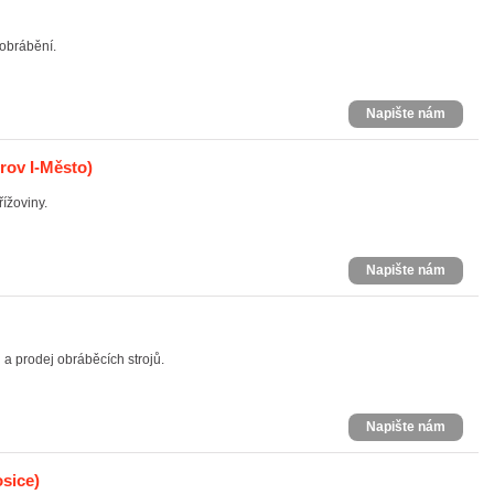
obrábění.
Napište nám
rov I-Město)
ížoviny.
Napište nám
 a prodej obráběcích strojů.
Napište nám
sice)