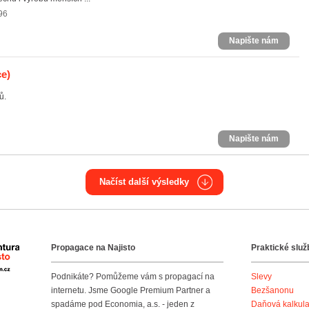
96
Napište nám
e)
ů.
Napište nám
Načíst další výsledky
Propagace na Najisto
Praktické služ
Agentura Najisto
Podnikáte? Pomůžeme vám s propagací na
Slevy
internetu. Jsme Google Premium Partner a
Bezšanonu
spadáme pod Economia, a.s. - jeden z
Daňová kalkul