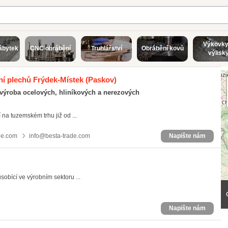
Výkovky
ábytek
CNC obrábění
Truhlářství
Obrábění kovů
výlisk
ání plechů Frýdek-Místek
(Paskov)
 výroba ocelových, hliníkových a nerezových
 na tuzemském trhu již od ...
de.com
info@besta-trade.com
Napište nám
obící ve výrobním sektoru ...
Napište nám