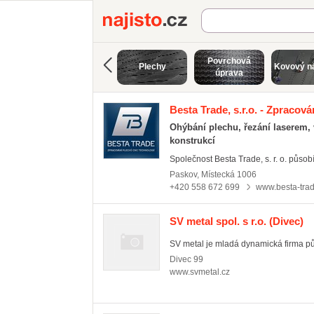
Najisto.cz
Povrchová
Plechy
Kovový n
úprava
Besta Trade, s.r.o. - Zpracov
Ohýbání plechu, řezání laserem,
konstrukcí
Společnost Besta Trade, s. r. o. působí
Paskov
,
Místecká 1006
+420 558 672 699
www.besta-tra
SV metal spol. s r.o.
(Divec)
SV metal je mladá dynamická firma půs
Divec
99
www.svmetal.cz