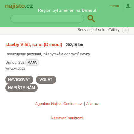
Najisto.cz
menu
Region byl změněn na
Drmoul
SEKCE
ŠTÍTKY
Související sekce/štítky
Najisto.cz
výstavba inženýrských sítí
stavby Vildt, s.r.o.
(Drmoul)
202,19 km
výstavba inženýrských sítí
(615)
Realizujeme pozemní, inženýrské a dopravní stavby.
Drmoul
352
MAPA
www.vildt.cz
NAVIGOVAT
VOLAT
NAPIŠTE NÁM
Agentura Najisto
Centrum.cz
Atlas.cz
Nastavení soukromí