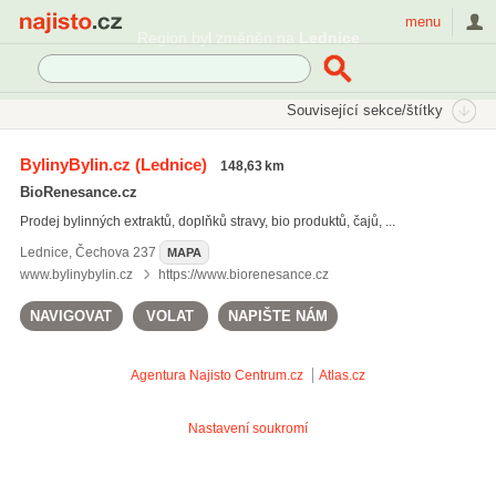
Najisto.cz
menu
Region byl změněn na
Lednice
SEKCE
ŠTÍTKY
Související sekce/štítky
Najisto.cz
zelené potraviny
BylinyBylin.cz
(Lednice)
148,63 km
káva bez kofeinu
(10)
BioRenesance.cz
nečaje
(13)
Prodej bylinných extraktů, doplňků stravy, bio produktů, čajů, ...
superpotraviny
(46)
Lednice
,
Čechova 237
MAPA
Všechny související štítky
www.bylinybylin.cz
https://www.biorenesance.cz
NAVIGOVAT
VOLAT
NAPIŠTE NÁM
Agentura Najisto
Centrum.cz
Atlas.cz
Nastavení soukromí