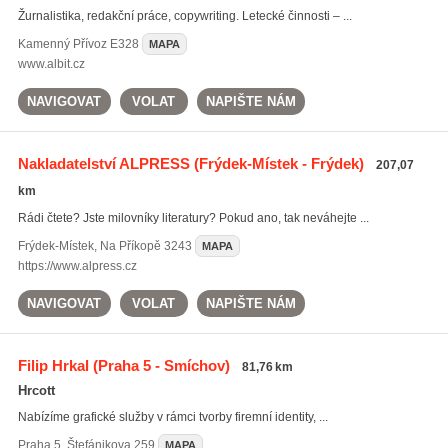
Žurnalistika, redakční práce, copywriting. Letecké činnosti – ...
Kamenný Přívoz
E328
MAPA
www.albit.cz
NAVIGOVAT
VOLAT
NAPIŠTE NÁM
Nakladatelství ALPRESS
(Frýdek-Místek - Frýdek)
207,07
km
Rádi čtete? Jste milovníky literatury? Pokud ano, tak neváhejte ...
Frýdek-Místek
,
Na Příkopě 3243
MAPA
https://www.alpress.cz
NAVIGOVAT
VOLAT
NAPIŠTE NÁM
Filip Hrkal
(Praha 5 - Smíchov)
81,76 km
Hrcott
Nabízíme grafické služby v rámci tvorby firemní identity, ...
Praha 5
,
Štefánikova 259
MAPA