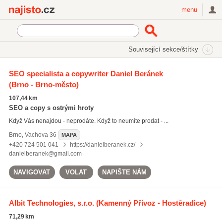
Najisto.cz
menu
SEKCE
ŠTÍTKY
Související sekce/štítky
Najisto.cz
žurnalistická tvorba
SEO specialista a copywriter Daniel Beránek
(Brno - Brno-město)
žurnalistická tvorba
(5)
fotografické služby
(1411)
107,44 km
celoživotní vzdělávání
(43)
SEO a copy s ostrými hroty
Když Vás nenajdou - neprodáte. Když to neumíte prodat - ...
Všechny související štítky
Brno
,
Vachova 36
MAPA
+420 724 501 041
https://danielberanek.cz/
danielberanek@gmail.com
NAVIGOVAT
VOLAT
NAPIŠTE NÁM
Albit Technologies, s.r.o.
(Kamenný Přívoz - Hostěradice)
71,29 km