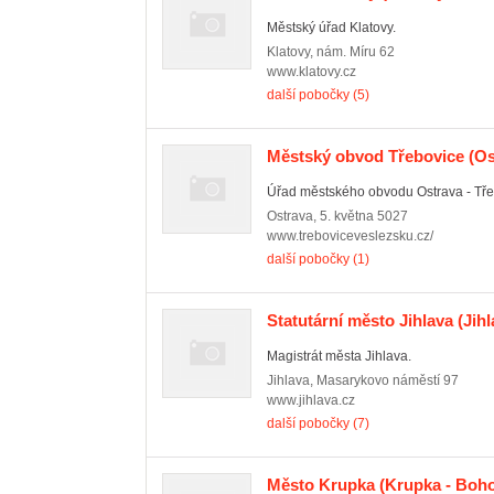
Městský úřad Klatovy.
Klatovy
,
nám. Míru 62
www.klatovy.cz
další pobočky (5)
Městský obvod Třebovice
(Os
Úřad městského obvodu Ostrava - Tře
Ostrava
,
5. května 5027
www.treboviceveslezsku.cz/
další pobočky (1)
Statutární město Jihlava
(Jihl
Magistrát města Jihlava.
Jihlava
,
Masarykovo náměstí 97
www.jihlava.cz
další pobočky (7)
Město Krupka
(Krupka - Boh