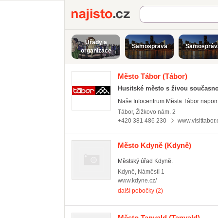
Najisto.cz
Úřady a
Samospráva
Samospráv
organizace
Město Tábor
(Tábor)
Husitské město s živou současno
Naše Infocentrum Města Tábor napomáh
Tábor
,
Žižkovo nám. 2
+420 381 486 230
www.visittabor.
Město Kdyně
(Kdyně)
Městský úřad Kdyně.
Kdyně
,
Náměstí 1
www.kdyne.cz/
další pobočky (2)
Město Tanvald
(Tanvald)