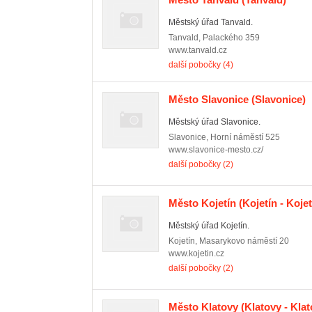
Městský úřad Tanvald.
Tanvald
,
Palackého 359
www.tanvald.cz
další pobočky (4)
Město Slavonice
(Slavonice)
Městský úřad Slavonice.
Slavonice
,
Horní náměstí 525
www.slavonice-mesto.cz/
další pobočky (2)
Město Kojetín
(Kojetín - Kojet
Městský úřad Kojetín.
Kojetín
,
Masarykovo náměstí 20
www.kojetin.cz
další pobočky (2)
Město Klatovy
(Klatovy - Klat