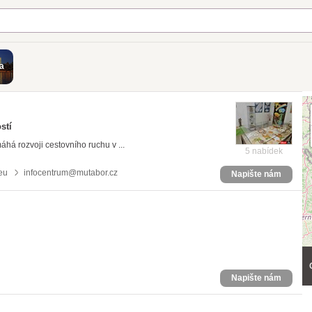
a
stí
á rozvoji cestovního ruchu v ...
5 nabídek
eu
infocentrum@mutabor.cz
Napište nám
Napište nám