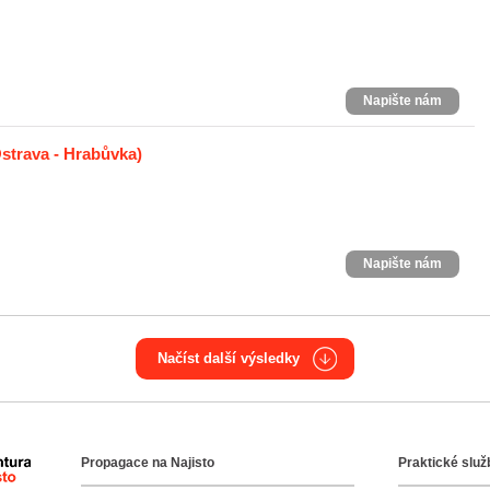
Napište nám
strava - Hrabůvka)
Napište nám
Načíst další výsledky
Propagace na Najisto
Praktické služ
Agentura Najisto