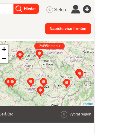
Sekce
Napište více firmám
Zvětšit mapu
+
−
Leaflet
Celá ČR
Vybrat region