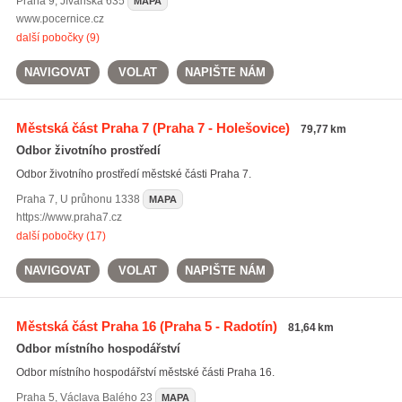
Praha 9
,
Jívanská 635
MAPA
www.pocernice.cz
další pobočky (9)
NAVIGOVAT
VOLAT
NAPIŠTE NÁM
Městská část Praha 7
(Praha 7 - Holešovice)
79,77 km
Odbor životního prostředí
Odbor životního prostředí městské části Praha 7.
Praha 7
,
U průhonu 1338
MAPA
https://www.praha7.cz
další pobočky (17)
NAVIGOVAT
VOLAT
NAPIŠTE NÁM
Městská část Praha 16
(Praha 5 - Radotín)
81,64 km
Odbor místního hospodářství
Odbor místního hospodářství městské části Praha 16.
Praha 5
,
Václava Balého 23
MAPA