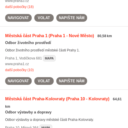
www.praha3.cz
další pobočky (18)
NAVIGOVAT
VOLAT
NAPIŠTE NÁM
Městská část Praha 1
(Praha 1 - Nové Město)
80,58 km
Odbor životního prostředí
Odbor životního prostředí městské části Prahy 1.
Praha 1
,
Vodičkova 681
MAPA
www.praha1.cz
další pobočky (10)
NAVIGOVAT
VOLAT
NAPIŠTE NÁM
Městská část Praha-Kolovraty
(Praha 10 - Kolovraty)
64,61
km
Odbor výstavby a dopravy
Odbor výstavby a dopravy městské části Praha-Kolovraty.
Praha 10
,
Mírová 364
MAPA