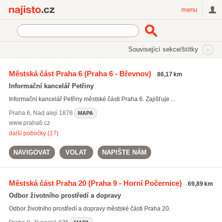
Najisto.cz
menu
SEKCE
ŠTÍTKY
Související sekce/štítky
Najisto.cz
Úřady a organizace
Samospráva
Městská část Praha 6
(Praha 6 - Břevnov)
86,17 km
Městské úřady a magistráty
Odbory úřadů
Informační kancelář Petřiny
Informační kancelář Petřiny městské části Praha 6. Zajišťuje ...
Praha 6
,
Nad alejí 1876
MAPA
www.praha6.cz
další pobočky (17)
NAVIGOVAT
VOLAT
NAPIŠTE NÁM
Městská část Praha 20
(Praha 9 - Horní Počernice)
69,89 km
Odbor životního prostředí a dopravy
Odbor životního prostředí a dopravy městské části Praha 20.