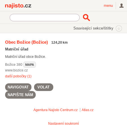
Najisto.cz
menu
SEKCE
ŠTÍTKY
Související sekce/štítky
Najisto.cz
Úřady a organizace
Soudy a výkonná moc
Obec Božice
(Božice)
124,20 km
Matriční úřady
Matriční úřad
Matriční úřad obce Božice.
Božice
380
MAPA
www.bozice.cz
další pobočky (1)
NAVIGOVAT
VOLAT
NAPIŠTE NÁM
Agentura Najisto
Centrum.cz
Atlas.cz
Nastavení soukromí