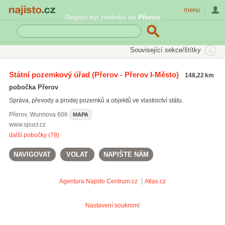
Najisto.cz
menu
Region byl změněn na
Přerov
SEKCE
ŠTÍTKY
Související sekce/štítky
Najisto.cz
Úřady a organizace
Soudy a výkonná moc
Státní pozemkový úřad
(Přerov - Přerov I-Město)
148,22 km
Státní pozemkový úřad
pobočka Přerov
Správa, převody a prodej pozemků a objektů ve vlastnictví státu.
Přerov
,
Wurmova 606
MAPA
www.spucr.cz
další pobočky (78)
NAVIGOVAT
VOLAT
NAPIŠTE NÁM
Agentura Najisto
Centrum.cz
Atlas.cz
Nastavení soukromí