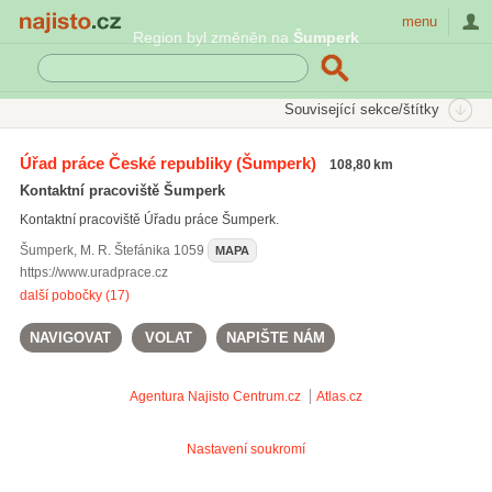
Najisto.cz
menu
Region byl změněn na
Šumperk
SEKCE
ŠTÍTKY
Související sekce/štítky
Najisto.cz
Úřady a organizace
Soudy a výkonná moc
Úřad práce České republiky
(Šumperk)
108,80 km
Úřady práce
Kontaktní pracoviště Šumperk
Kontaktní pracoviště Úřadu práce Šumperk.
Šumperk
,
M. R. Štefánika 1059
MAPA
https://www.uradprace.cz
další pobočky (17)
NAVIGOVAT
VOLAT
NAPIŠTE NÁM
Agentura Najisto
Centrum.cz
Atlas.cz
Nastavení soukromí