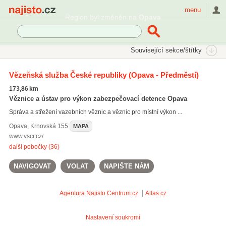
Najisto.cz
menu
Region byl změněn na
Opava
SEKCE
ŠTÍTKY
Související sekce/štítky
Najisto.cz
Úřady a organizace
Věznice
Vězeňská služba České republiky
(Opava - Předměstí)
173,86 km
Věznice a ústav pro výkon zabezpečovací detence Opava
Správa a střežení vazebních věznic a věznic pro místní výkon ...
Opava
,
Krnovská 155
MAPA
www.vscr.cz/
další pobočky (36)
NAVIGOVAT
VOLAT
NAPIŠTE NÁM
Agentura Najisto
Centrum.cz
Atlas.cz
Nastavení soukromí