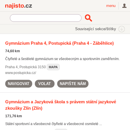
Najisto.cz
menu
SEKCE
ŠTÍTKY
Související sekce/štítky
Najisto.cz
Vzdělávání a věda
Gymnázia
Sportovní gymnázia
Gymnázium Praha 4, Postupická
(Praha 4 - Záběhlice)
74,60 km
Čtyřleté a šestileté gymnázium se všeobecným a sportovním zaměřením.
Praha 4
,
Postupická 3150
MAPA
www.postupicka.cz/
NAVIGOVAT
VOLAT
NAPIŠTE NÁM
Gymnázium a Jazyková škola s právem státní jazykové
zkoušky Zlín
(Zlín)
171,76 km
Státní sportovní a všeobecné čtyřleté a všeobecné osmileté ...