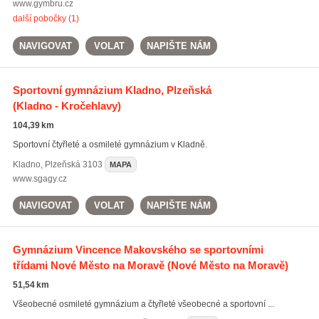
www.gymbru.cz
další pobočky (1)
NAVIGOVAT
VOLAT
NAPIŠTE NÁM
Sportovní gymnázium Kladno, Plzeňská
(Kladno - Kročehlavy)
104,39 km
Sportovní čtyřleté a osmileté gymnázium v Kladně.
Kladno
,
Plzeňská 3103
MAPA
www.sgagy.cz
NAVIGOVAT
VOLAT
NAPIŠTE NÁM
Gymnázium Vincence Makovského se sportovními
třídami Nové Město na Moravě
(Nové Město na Moravě)
51,54 km
Všeobecné osmileté gymnázium a čtyřleté všeobecné a sportovní ...