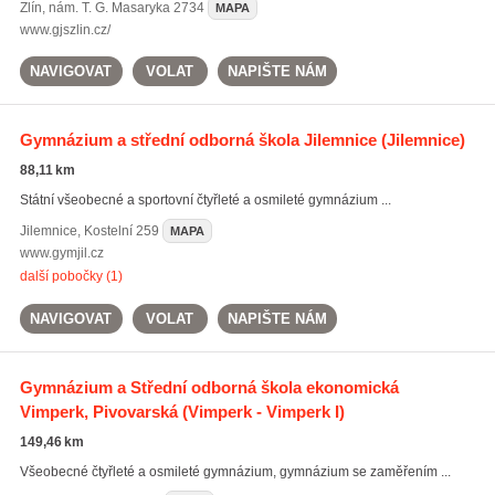
Zlín
,
nám. T. G. Masaryka 2734
MAPA
www.gjszlin.cz/
NAVIGOVAT
VOLAT
NAPIŠTE NÁM
Gymnázium a střední odborná škola Jilemnice
(Jilemnice)
88,11 km
Státní všeobecné a sportovní čtyřleté a osmileté gymnázium ...
Jilemnice
,
Kostelní 259
MAPA
www.gymjil.cz
další pobočky (1)
NAVIGOVAT
VOLAT
NAPIŠTE NÁM
Gymnázium a Střední odborná škola ekonomická
Vimperk, Pivovarská
(Vimperk - Vimperk I)
149,46 km
Všeobecné čtyřleté a osmileté gymnázium, gymnázium se zaměřením ...