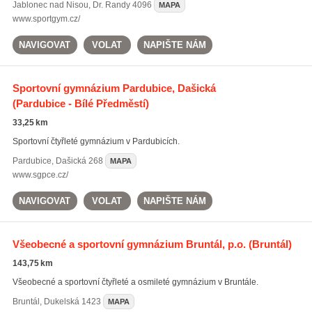
Jablonec nad Nisou
,
Dr. Randy 4096
MAPA
www.sportgym.cz/
NAVIGOVAT
VOLAT
NAPIŠTE NÁM
Sportovní gymnázium Pardubice, Dašická
(Pardubice - Bílé Předměstí)
33,25 km
Sportovní čtyřleté gymnázium v Pardubicích.
Pardubice
,
Dašická 268
MAPA
www.sgpce.cz/
NAVIGOVAT
VOLAT
NAPIŠTE NÁM
Všeobecné a sportovní gymnázium Bruntál, p.o.
(Bruntál)
143,75 km
Všeobecné a sportovní čtyřleté a osmileté gymnázium v Bruntále.
Bruntál
,
Dukelská 1423
MAPA