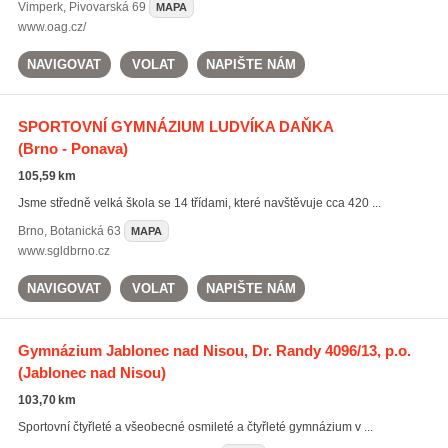
Vimperk
,
Pivovarská 69
MAPA
www.oag.cz/
NAVIGOVAT
VOLAT
NAPIŠTE NÁM
SPORTOVNÍ GYMNÁZIUM LUDVÍKA DAŇKA
(Brno - Ponava)
105,59 km
Jsme středně velká škola se 14 třídami, které navštěvuje cca 420 ...
Brno
,
Botanická 63
MAPA
www.sgldbrno.cz
NAVIGOVAT
VOLAT
NAPIŠTE NÁM
Gymnázium Jablonec nad Nisou, Dr. Randy 4096/13, p.o.
(Jablonec nad Nisou)
103,70 km
Sportovní čtyřleté a všeobecné osmileté a čtyřleté gymnázium v ...