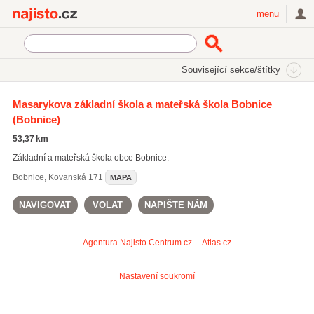
Najisto.cz
menu
SEKCE
ŠTÍTKY
Související sekce/štítky
Najisto.cz
Vzdělávání a věda
Mateřské školy
Masarykova základní škola a mateřská škola Bobnice
(Bobnice)
Soukromé mateřské školy a dětské skupiny
(197)
Speciální mateřské školy
(152)
53,37 km
Vícejazyčné mateřské školy
(125)
Základní a mateřská škola obce Bobnice.
Všechny související sekce
Bobnice
,
Kovanská 171
MAPA
NAVIGOVAT
VOLAT
NAPIŠTE NÁM
Agentura Najisto
Centrum.cz
Atlas.cz
Nastavení soukromí