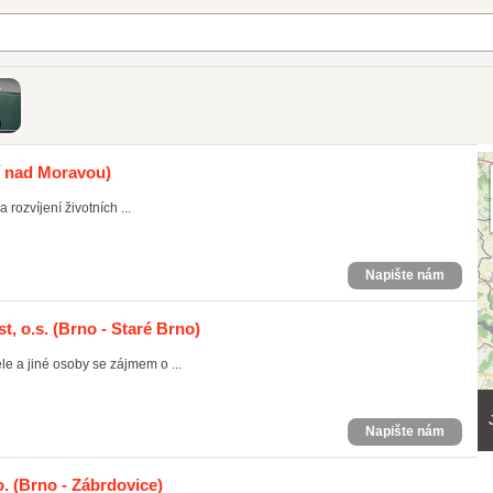
í nad Moravou)
rozvíjení životních ...
Napište nám
, o.s.
(Brno - Staré Brno)
e a jiné osoby se zájmem o ...
Napište nám
o.
(Brno - Zábrdovice)