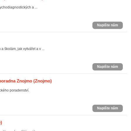
chodiagnostických a ...
Napište nám
 školám, jak vytvářet a v ...
Napište nám
poradna Znojmo
(Znojmo)
kého poradenství.
Napište nám
)