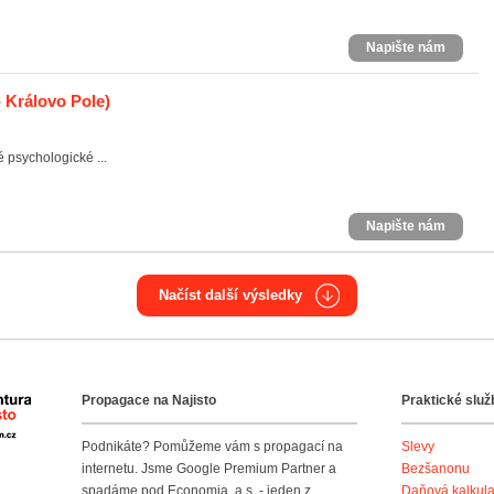
Napište nám
 Královo Pole)
é psychologické ...
Napište nám
Načíst další výsledky
Propagace na Najisto
Praktické služ
Agentura Najisto
Podnikáte? Pomůžeme vám s propagací na
Slevy
internetu. Jsme Google Premium Partner a
Bezšanonu
spadáme pod Economia, a.s. - jeden z
Daňová kalkul