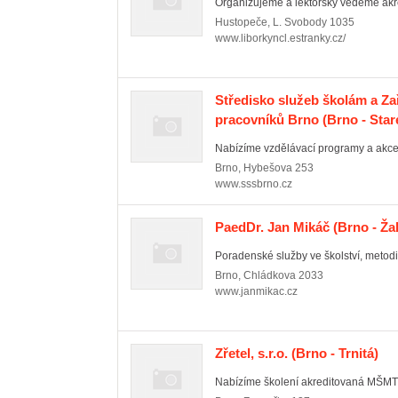
Organizujeme a lektorsky vedeme akred
Hustopeče
,
L. Svobody 1035
www.liborkyncl.estranky.cz/
Středisko služeb školám a Za
pracovníků Brno
(Brno - Star
Nabízíme vzdělávací programy a akce 
Brno
,
Hybešova 253
www.sssbrno.cz
PaedDr. Jan Mikáč
(Brno - Ža
Poradenské služby ve školství, metodic
Brno
,
Chládkova 2033
www.janmikac.cz
Zřetel, s.r.o.
(Brno - Trnitá)
Nabízíme školení akreditovaná MŠMT Č