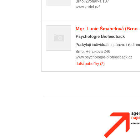
Brno
,
Zvonařka 137
www.zretel.cz/
Mgr. Lucie Šmahelová
(Brno -
Psychologie Biofeedback
Poskytuji individuální, párové i rodinn
Brno
,
Herčíkova 246
www.psychologie-biofeedback.cz
další pobočky (2)