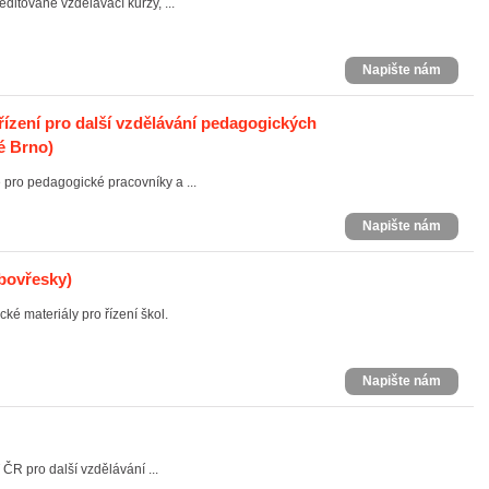
itované vzdělávací kurzy, ...
Napište nám
řízení pro další vzdělávání pedagogických
é Brno)
pro pedagogické pracovníky a ...
Napište nám
bovřesky)
ké materiály pro řízení škol.
Napište nám
R pro další vzdělávání ...