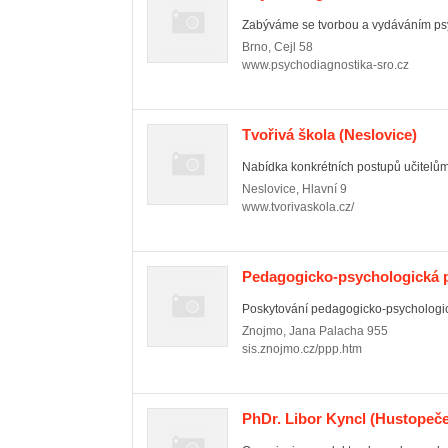
Zabýváme se tvorbou a vydáváním psy
Brno
,
Cejl 58
www.psychodiagnostika-sro.cz
Tvořivá škola
(Neslovice)
Nabídka konkrétních postupů učitelům a
Neslovice
,
Hlavní 9
www.tvorivaskola.cz/
Pedagogicko-psychologická 
Poskytování pedagogicko-psychologic
Znojmo
,
Jana Palacha 955
sis.znojmo.cz/ppp.htm
PhDr. Libor Kyncl
(Hustopeče