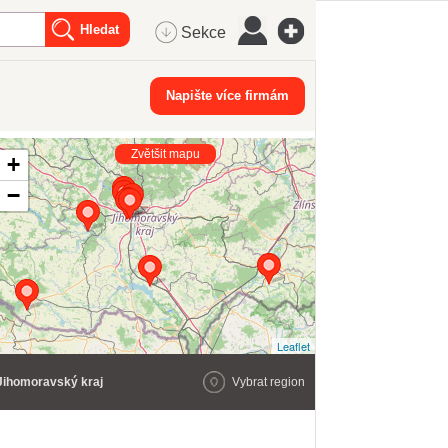
Sekce
Napište více firmám
Zvětšit mapu
+
−
Leaflet
Jihomoravský kraj
Vybrat region