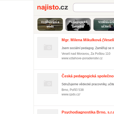
Najisto.cz
Vzdělávání a
Pedagogické
Vzdělávání
věda
poradny
učitelů
Mgr. Milena Mikulková
(Vesel
Jsem sociální pedagog. Zaměřuji se na 
Veselí nad Moravou
,
Za Poštou 110
www.vztahove-poradenstvi.cz
Česká pedagogická společnost
Sdružujeme vědecké pracovníky, učitel
Brno
,
Poříčí 538
www.cpds.cz/
Psychodiagnostika Brno, s.r.