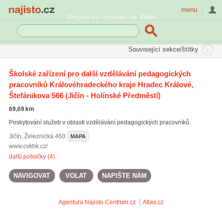
Najisto.cz
menu
Region byl změněn na
Jičín
SEKCE
ŠTÍTKY
Související sekce/štítky
Najisto.cz
Vzdělávání a věda
Pedagogika
Školské zařízení pro další vzdělávání pedagogických
pracovníků Královéhradeckého kraje Hradec Králové,
Pedagogicko-psychologické poradny
(233)
Vzdělávání učitelů
(49)
Štefánikova 566
(Jičín - Holínské Předměstí)
69,69 km
Poskytování služeb v oblasti vzdělávání pedagogických pracovníků.
Jičín
,
Železnická 460
MAPA
www.cvkhk.cz/
další pobočky (4)
NAVIGOVAT
VOLAT
NAPIŠTE NÁM
Agentura Najisto
Centrum.cz
Atlas.cz