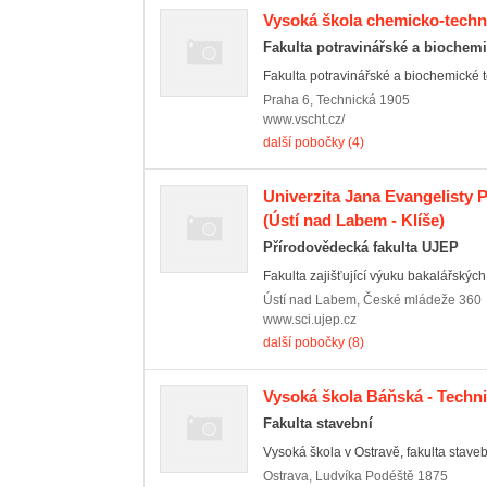
Vysoká škola chemicko-techn
Fakulta potravinářské a biochem
Fakulta potravinářské a biochemické t
Praha 6
,
Technická 1905
www.vscht.cz/
další pobočky (4)
Univerzita Jana Evangelisty 
(Ústí nad Labem - Klíše)
Přírodovědecká fakulta UJEP
Fakulta zajišťující výuku bakalářských,
Ústí nad Labem
,
České mládeže 360
www.sci.ujep.cz
další pobočky (8)
Vysoká škola Báňská - Techni
Fakulta stavební
Vysoká škola v Ostravě, fakulta staveb
Ostrava
,
Ludvíka Podéště 1875