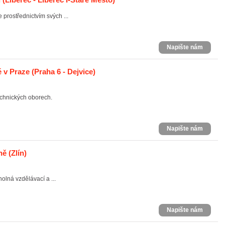
e prostřednictvím svých ...
Napište nám
é v Praze
(Praha 6 - Dejvice)
echnických oborech.
Napište nám
ně
(Zlín)
holná vzdělávací a ...
Napište nám