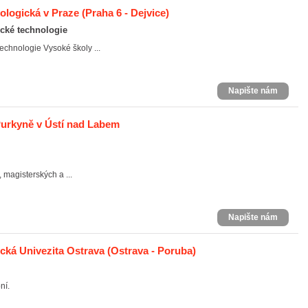
ologická v Praze
(Praha 6 - Dejvice)
ické technologie
echnologie Vysoké školy ...
Napište nám
Purkyně v Ústí nad Labem
 magisterských a ...
Napište nám
cká Univezita Ostrava
(Ostrava - Poruba)
ní.