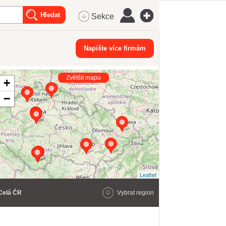
Sekce
Napište více firmám
Zvětšit mapu
+
−
Leaflet
Celá ČR
Vybrat region