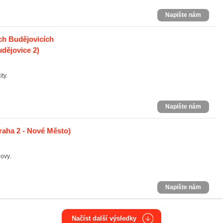
Napište nám
ch Budějovicích
dějovice 2)
ty.
Napište nám
raha 2 - Nové Město)
lovy.
Napište nám
Načíst další výsledky