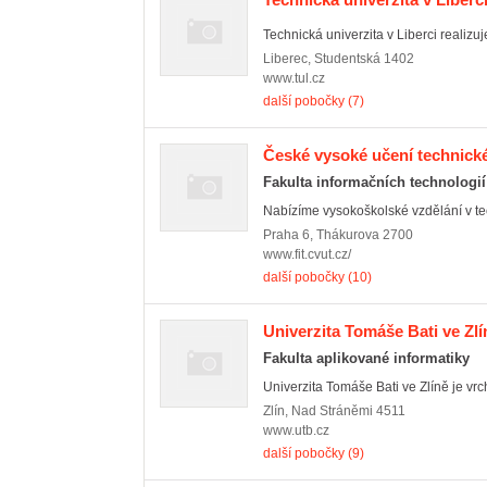
Technická univerzita v Liberci realizuj
Liberec
,
Studentská 1402
www.tul.cz
další pobočky (7)
České vysoké učení technick
Fakulta informačních technologií
Nabízíme vysokoškolské vzdělání v t
Praha 6
,
Thákurova 2700
www.fit.cvut.cz/
další pobočky (10)
Univerzita Tomáše Bati ve Zlí
Fakulta aplikované informatiky
Univerzita Tomáše Bati ve Zlíně je vrc
Zlín
,
Nad Stráněmi 4511
www.utb.cz
další pobočky (9)