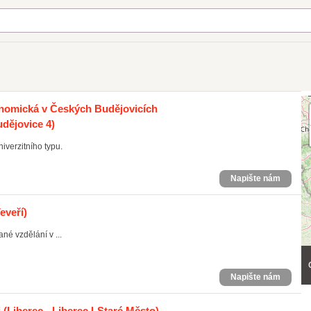
onomická v Českých Budějovicích
dějovice 4)
verzitního typu.
Napište nám
eveří)
né vzdělání v ...
Napište nám
i
(Liberec - Liberec I-Staré Město)