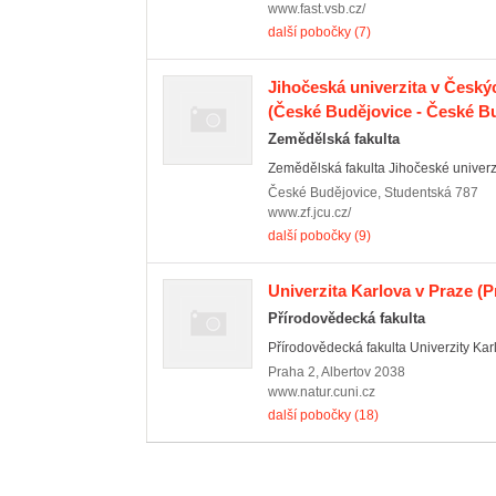
www.fast.vsb.cz/
další pobočky (7)
Jihočeská univerzita v Český
(České Budějovice - České Bu
Zemědělská fakulta
Zemědělská fakulta Jihočeské univerzi
České Budějovice
,
Studentská 787
www.zf.jcu.cz/
další pobočky (9)
Univerzita Karlova v Praze
(P
Přírodovědecká fakulta
Přírodovědecká fakulta Univerzity Kar
Praha 2
,
Albertov 2038
www.natur.cuni.cz
další pobočky (18)