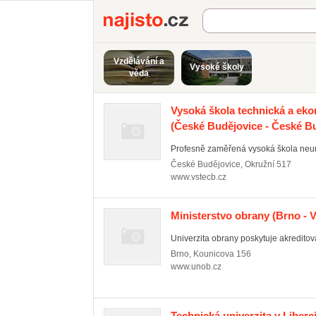
Najisto.cz
Vzdělávání a
Vysoké školy
věda
Vysoká škola technická a ek
(České Budějovice - České Bu
Profesně zaměřená vysoká škola neuni
České Budějovice
,
Okružní 517
www.vstecb.cz
Ministerstvo obrany
(Brno - V
Univerzita obrany poskytuje akreditova
Brno
,
Kounicova 156
www.unob.cz
Technická univerzita v Liberc