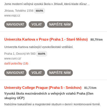
Jsme moderní veřejná vysoká škola v Jihlavě, která klade důraz ...
Jihlava
,
Tolstého 1556
MAPA
www.vspj.cz
NAVIGOVAT
VOLAT
NAPIŠTE NÁM
Univerzita Karlova v Praze
(Praha 1 - Staré Město)
80,79 km
Univerzita Karlova nabízející vysokoškolské vzdělání.
Praha 1
,
Ovocný trh 560
MAPA
www.cuni.cz/
další pobočky (18)
NAVIGOVAT
VOLAT
NAPIŠTE NÁM
University College Prague
(Praha 5 - Smíchov)
81,73 km
Vysoká škola mezinárodních a veřejných vztahů Praha (člen
skupiny UCP)
Nabízíme bakalářské a magisterské studium v denní i kombinované formě.