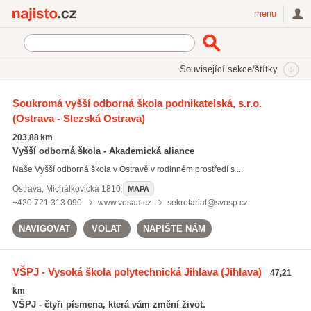
Najisto.cz
menu
SEKCE
ŠTÍTKY
Související sekce/štítky
Najisto.cz
Vzdělávání a věda
Vysoké školy
Soukromá vyšší odborná škola podnikatelská, s.r.o.
(Ostrava - Slezská Ostrava)
Technické a přírodovědné vysoké školy
(48)
Ekonomické vysoké školy
(41)
203,88 km
Humanitní vysoké školy
(30)
Vyšší odborná škola - Akademická aliance
Naše Vyšší odborná škola v Ostravě v rodinném prostředí s ...
Všechny související sekce
Ostrava
,
Michálkovická 1810
MAPA
+420 721 313 090
www.vosaa.cz
sekretariat@svosp.cz
NAVIGOVAT
VOLAT
NAPIŠTE NÁM
VŠPJ - Vysoká škola polytechnická Jihlava
(Jihlava)
47,21
km
VŠPJ - čtyři písmena, která vám změní život.