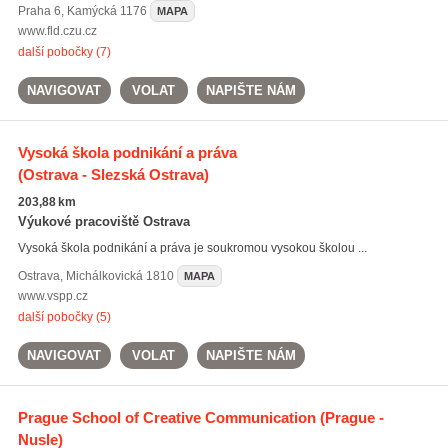
Praha 6
,
Kamýcká 1176
MAPA
www.fld.czu.cz
další pobočky (7)
NAVIGOVAT
VOLAT
NAPIŠTE NÁM
Vysoká škola podnikání a práva
(Ostrava - Slezská Ostrava)
203,88 km
Výukové pracoviště Ostrava
Vysoká škola podnikání a práva je soukromou vysokou školou ...
Ostrava
,
Michálkovická 1810
MAPA
www.vspp.cz
další pobočky (5)
NAVIGOVAT
VOLAT
NAPIŠTE NÁM
Prague School of Creative Communication
(Prague -
Nusle)