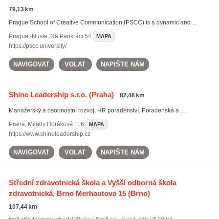
79,13 km
Prague School of Creative Communication (PSCC) is a dynamic and ...
Prague -Nusle
,
Na Pankráci 54
MAPA
https://pscc.university/
NAVIGOVAT
VOLAT
NAPIŠTE NÁM
Shine Leadership s.r.o.
(Praha)
82,48 km
Manažerský a osobnostní rozvoj. HR poradenství. Poradenská a ...
Praha
,
Milady Horákové 116
MAPA
https://www.shineleadership.cz
NAVIGOVAT
VOLAT
NAPIŠTE NÁM
Střední zdravotnická škola a Vyšší odborná škola
zdravotnická, Brno Merhautova 15
(Brno)
107,44 km