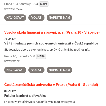
Praha 5
,
U Santošky 1093
MAPA
www.vsmvv.cz
NAVIGOVAT
VOLAT
NAPIŠTE NÁM
Vysoká škola finanční a správní, a. s.
(Praha 10 - Vršovice)
78,24 km
VŠFS - jedna z prvních soukromých univerzit v České republice
Studovat lze obory s ekonomickou, správně právní, bezpečnostní ...
Praha 10
,
Estonská 500
MAPA
www.vsfs.cz/
NAVIGOVAT
VOLAT
NAPIŠTE NÁM
Česká zemědělská univerzita v Praze
(Praha 6 - Suchdol)
86,21 km
Fakulta lesnická a dřevařská
Fakulta zajišťující výuku bakalářských, magisterských a ...