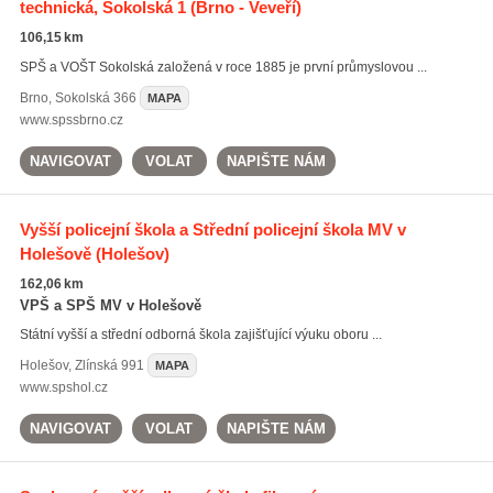
technická, Sokolská 1
(Brno - Veveří)
106,15 km
SPŠ a VOŠT Sokolská založená v roce 1885 je první průmyslovou ...
Brno
,
Sokolská 366
MAPA
www.spssbrno.cz
NAVIGOVAT
VOLAT
NAPIŠTE NÁM
Vyšší policejní škola a Střední policejní škola MV v
Holešově
(Holešov)
162,06 km
VPŠ a SPŠ MV v Holešově
Státní vyšší a střední odborná škola zajišťující výuku oboru ...
Holešov
,
Zlínská 991
MAPA
www.spshol.cz
NAVIGOVAT
VOLAT
NAPIŠTE NÁM