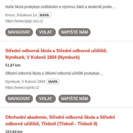
Naše škola poskytuje vzdělávání a výchovu žáků a studentů podle ...
Krnov
,
Jiráskova 1a
MAPA
https://www.spgs-szs.cz
NAVIGOVAT
VOLAT
NAPIŠTE NÁM
Střední odborná škola a Střední odborné učiliště,
Nymburk, V Kolonii 1804
(Nymburk)
51,87 km
Střední odborná škola a Střední odborné učiliště poskytuje ...
Nymburk
,
V Kolonii 1804
MAPA
https://www.copnb.cz
NAVIGOVAT
VOLAT
NAPIŠTE NÁM
Obchodní akademie, Střední odborná škola a Střední
odborné učiliště, Třeboň
(Třeboň - Třeboň II)
103,84 km