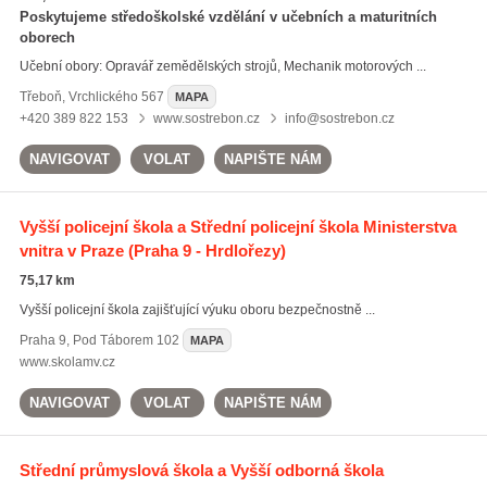
Poskytujeme středoškolské vzdělání v učebních a maturitních
oborech
Učební obory: Opravář zemědělských strojů, Mechanik motorových ...
Třeboň
,
Vrchlického 567
MAPA
+420 389 822 153
www.sostrebon.cz
info@sostrebon.cz
NAVIGOVAT
VOLAT
NAPIŠTE NÁM
Vyšší policejní škola a Střední policejní škola Ministerstva
vnitra v Praze
(Praha 9 - Hrdlořezy)
75,17 km
Vyšší policejní škola zajišťující výuku oboru bezpečnostně ...
Praha 9
,
Pod Táborem 102
MAPA
www.skolamv.cz
NAVIGOVAT
VOLAT
NAPIŠTE NÁM
Střední průmyslová škola a Vyšší odborná škola