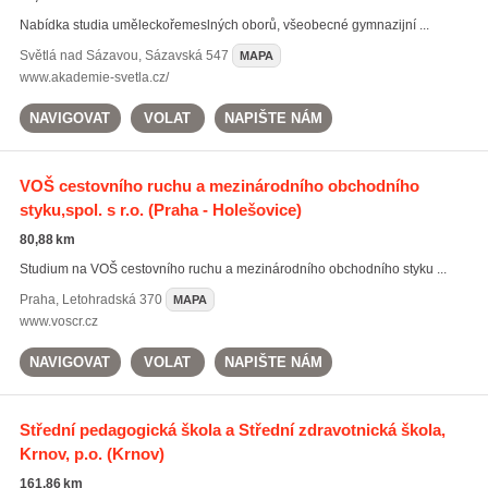
Nabídka studia uměleckořemeslných oborů, všeobecné gymnazijní ...
Světlá nad Sázavou
,
Sázavská 547
MAPA
www.akademie-svetla.cz/
NAVIGOVAT
VOLAT
NAPIŠTE NÁM
VOŠ cestovního ruchu a mezinárodního obchodního
styku,spol. s r.o.
(Praha - Holešovice)
80,88 km
Studium na VOŠ cestovního ruchu a mezinárodního obchodního styku ...
Praha
,
Letohradská 370
MAPA
www.voscr.cz
NAVIGOVAT
VOLAT
NAPIŠTE NÁM
Střední pedagogická škola a Střední zdravotnická škola,
Krnov, p.o.
(Krnov)
161,86 km