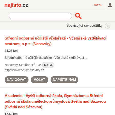
Najisto.cz
menu
SEKCE
ŠTÍTKY
Související sekce/štítky
Najisto.cz
Vzdělávání a věda
Vyšší odborné školy
Střední odborné učiliště včelařské - Včelařské vzdělávací
centrum, o.p.s.
(Nasavrky)
VOŠ zdravotní
(36)
Internáty
(30)
24,28 km
VOŠ ekonomické a právní
(28)
Střední odborné učiliště včelařské - Včelařské vzdělávací ...
Všechny související sekce
Nasavrky
,
Slatiňanská 135
MAPA
https://www.souvnasavrky.cz
NAVIGOVAT
VOLAT
NAPIŠTE NÁM
Akademie - Vyšší odborná škola, Gymnázium a Střední
odborná škola uměleckoprůmyslová Světlá nad Sázavou
(Světlá nad Sázavou)
17,63 km