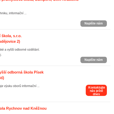
niku, informační ...
Napište nám
škola, s.r.o.
dějovice 2)
ské a vyšší odborné vzdělání.
5
Napište nám
yšší odborná škola Písek
tí)
uje výuku oborů informační ...
Kontaktujte
nás ještě
dnes
kola Rychnov nad Kněžnou