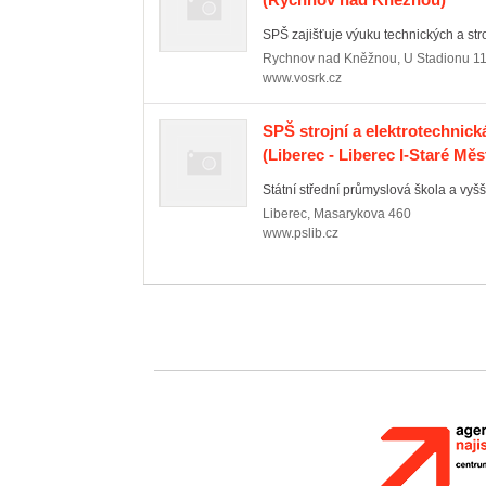
SPŠ zajišťuje výuku technických a stro
Rychnov nad Kněžnou
,
U Stadionu 1
www.vosrk.cz
SPŠ strojní a elektrotechnic
(Liberec - Liberec I-Staré Měs
Státní střední průmyslová škola a vyšš
Liberec
,
Masarykova 460
www.pslib.cz