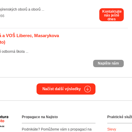
jírenských oborů a oborů ...
Kontaktujte
nás ještě
166
dnes
ká a VOŠ Liberec, Masarykova
to)
í odborná škola ...
Napište nám
Načíst další výsledky
Propagace na Najisto
Praktické služ
Agentura Najisto
Podnikáte? Pomůžeme vám s propagací na
Slevy