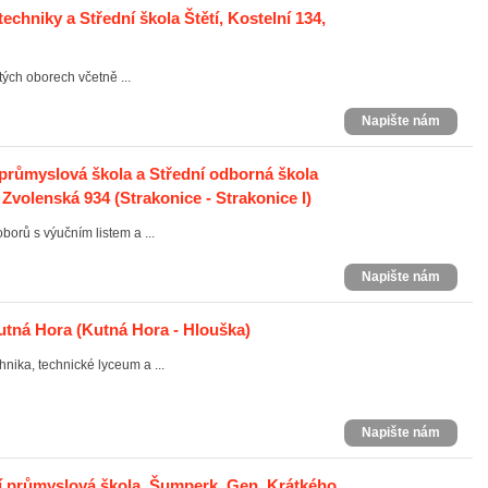
echniky a Střední škola Štětí, Kostelní 134,
etých oborech včetně ...
Napište nám
 průmyslová škola a Střední odborná škola
, Zvolenská 934
(Strakonice - Strakonice I)
borů s výučním listem a ...
Napište nám
utná Hora
(Kutná Hora - Hlouška)
hnika, technické lyceum a ...
Napište nám
í průmyslová škola, Šumperk, Gen. Krátkého