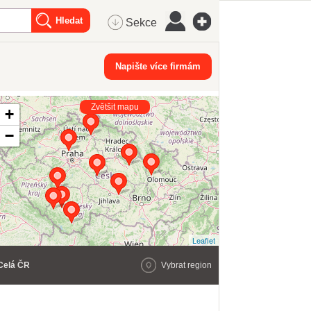
Sekce
Napište více firmám
Zvětšit mapu
+
−
Leaflet
Celá ČR
Vybrat region