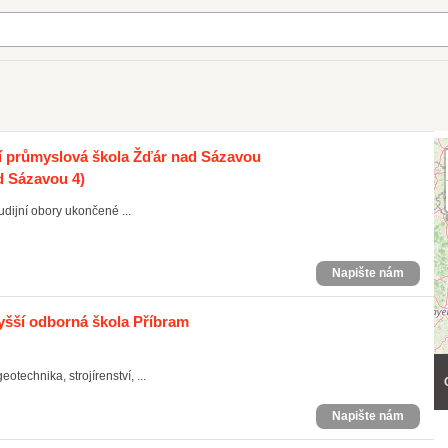
ní průmyslová škola Žďár nad Sázavou
d Sázavou 4)
udijní obory ukončené ...
Napište nám
yšší odborná škola Příbram
technika, strojírenství, ...
Napište nám