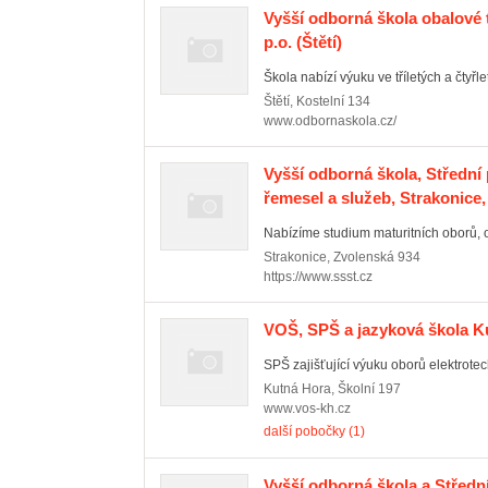
Vyšší odborná škola obalové t
p.o.
(Štětí)
Škola nabízí výuku ve tříletých a čtyřl
Štětí
,
Kostelní 134
www.odbornaskola.cz/
Vyšší odborná škola, Střední
řemesel a služeb, Strakonice
Nabízíme studium maturitních oborů, o
Strakonice
,
Zvolenská 934
https://www.ssst.cz
VOŠ, SPŠ a jazyková škola K
SPŠ zajišťující výuku oborů elektrotec
Kutná Hora
,
Školní 197
www.vos-kh.cz
další pobočky (1)
Vyšší odborná škola a Středn