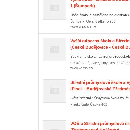
1
(Šumperk)
Naše škola je zaměřena na elektrotech
Šumperk
,
Gen. Krátkého 950
www.vsps-su.cz/
Vyšší odborná škola a Střední 
(České Budějovice - České Bu
Soukromá škola nabízející středoškol
České Budějovice
,
Emy Destinové 39
www.vosss.cz/
Střední průmyslová škola a V
(Písek - Budějovické Předměs
Státní střední průmyslová škola zajišť
Písek
,
Karla Čapka 402
VOŠ a Střední průmyslová š
(Rychnov nad Kněžnou)