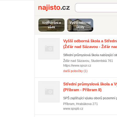
Najisto.cz
Vzdělávání a
Vyšší odborné
věda
školy
Vyšší odborná škola a Střed
(Žďár nad Sázavou - Žďár na
Střední průmyslová škola nabízející st
Žďár nad Sázavou
,
Studentská 761
https://www.spszr.cz
další pobočky (1)
Střední průmyslová škola a V
(Příbram - Příbram II)
SPŠ zajišťující výuku oborů pozemní geo
Příbram
,
Hrabákova 271
www.spspb.cz