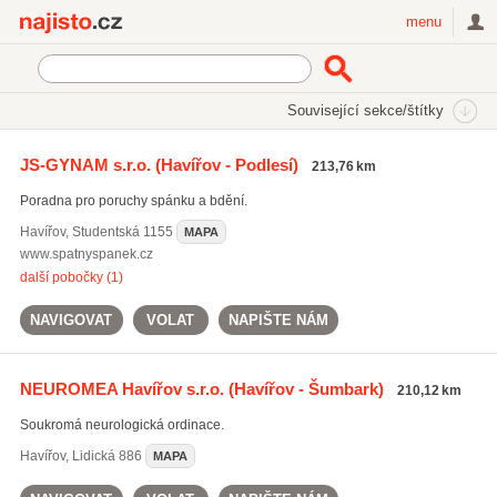
Najisto.cz
menu
SEKCE
ŠTÍTKY
Související sekce/štítky
Najisto.cz
Zdraví
Lékaři a lékařské ordinace
Neurologie
JS-GYNAM s.r.o.
(Havířov - Podlesí)
213,76 km
Dětská neurologie
(36)
Poradna pro poruchy spánku a bdění.
Havířov
,
Studentská 1155
MAPA
www.spatnyspanek.cz
další pobočky (1)
NAVIGOVAT
VOLAT
NAPIŠTE NÁM
NEUROMEA Havířov s.r.o.
(Havířov - Šumbark)
210,12 km
Soukromá neurologická ordinace.
Havířov
,
Lidická 886
MAPA