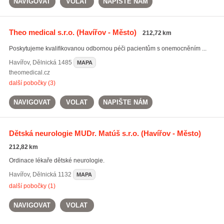
NAVIGOVAT
VOLAT
NAPIŠTE NÁM
Theo medical s.r.o.
(Havířov - Město)
212,72 km
Poskytujeme kvalifikovanou odbornou péči pacientům s onemocněním ...
Havířov
,
Dělnická 1485
MAPA
theomedical.cz
další pobočky (3)
NAVIGOVAT
VOLAT
NAPIŠTE NÁM
Dětská neurologie MUDr. Matúš s.r.o.
(Havířov - Město)
212,82 km
Ordinace lékaře dětské neurologie.
Havířov
,
Dělnická 1132
MAPA
další pobočky (1)
NAVIGOVAT
VOLAT