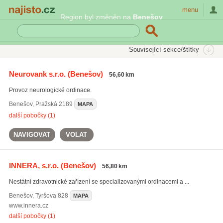
Najisto.cz
menu
Region byl změněn na
Benešov
SEKCE
ŠTÍTKY
Související sekce/štítky
Najisto.cz
Zdraví
Lékaři a lékařské ordinace
Neurologie
Neurovank s.r.o.
(Benešov)
56,60 km
Dětská neurologie
(36)
Provoz neurologické ordinace.
Benešov
,
Pražská 2189
MAPA
další pobočky (1)
NAVIGOVAT
VOLAT
INNERA, s.r.o.
(Benešov)
56,80 km
Nestátní zdravotnické zařízení se specializovanými ordinacemi a ...
Benešov
,
Tyršova 828
MAPA
www.innera.cz
další pobočky (1)