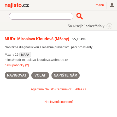
Najisto.cz
menu
SEKCE
ŠTÍTKY
Související sekce/štítky
Najisto.cz
Zdraví
Lékaři a lékařské ordinace
Praktičtí lékaři
MUDr. Miroslava Kloudová
(Mžany)
55,15 km
Nabízíme diagnostickou a léčebně preventivní péči pro klienty ...
Mžany
19
MAPA
https://mudr-miroslava-kloudova.webnode.cz
další pobočky (2)
NAVIGOVAT
VOLAT
NAPIŠTE NÁM
Agentura Najisto
Centrum.cz
Atlas.cz
Nastavení soukromí