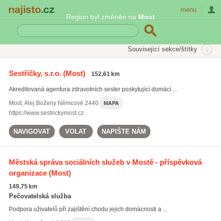
Najisto.cz
menu
Region byl změněn na
Most
SEKCE
ŠTÍTKY
Související sekce/štítky
Najisto.cz
Zdraví
Pečovatelské a ošetřovatelské služby
Sestřičky, s.r.o.
(Most)
152,61 km
Domácí asistenti a ošetřovatelé
Akreditovaná agentura zdravotních sester poskytující domácí ...
Most
,
Alej Boženy Němcové 2440
MAPA
https://www.sestrickymost.cz
NAVIGOVAT
VOLAT
NAPIŠTE NÁM
Městská správa sociálních služeb v Mostě - příspěvková
organizace
(Most)
149,75 km
Pečovatelská služba
Podpora uživatelů při zajištění chodu jejich domácnosti a ...