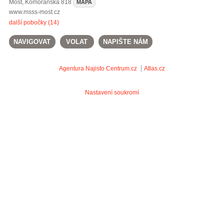
Most
,
Komořanská 818
MAPA
www.msss-most.cz
další pobočky (14)
NAVIGOVAT
VOLAT
NAPIŠTE NÁM
Agentura Najisto
Centrum.cz
Atlas.cz
Nastavení soukromí