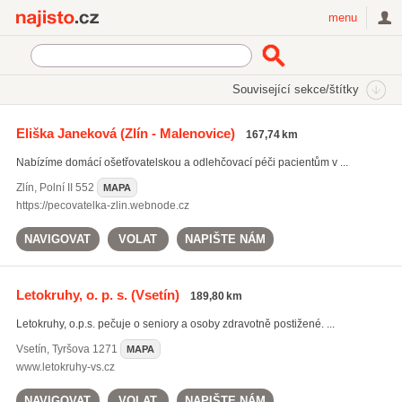
Najisto.cz
menu
SEKCE
ŠTÍTKY
Související sekce/štítky
Najisto.cz
Zdraví
Pečovatelské a ošetřovatelské služby
Eliška Janeková
(Zlín - Malenovice)
167,74 km
Domácí asistenti a ošetřovatelé
Nabízíme domácí ošetřovatelskou a odlehčovací péči pacientům v ...
Zlín
,
Polní II 552
MAPA
https://pecovatelka-zlin.webnode.cz
NAVIGOVAT
VOLAT
NAPIŠTE NÁM
Letokruhy, o. p. s.
(Vsetín)
189,80 km
Letokruhy, o.p.s. pečuje o seniory a osoby zdravotně postižené. ...
Vsetín
,
Tyršova 1271
MAPA
www.letokruhy-vs.cz
NAVIGOVAT
VOLAT
NAPIŠTE NÁM