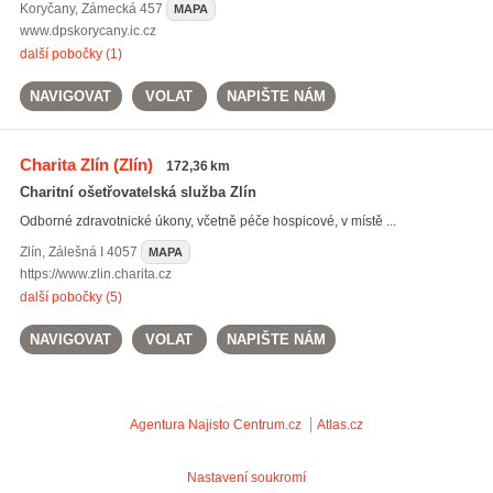
Koryčany
,
Zámecká 457
MAPA
www.dpskorycany.ic.cz
další pobočky (1)
NAVIGOVAT
VOLAT
NAPIŠTE NÁM
Charita Zlín
(Zlín)
172,36 km
Charitní ošetřovatelská služba Zlín
Odborné zdravotnické úkony, včetně péče hospicové, v místě ...
Zlín
,
Zálešná I 4057
MAPA
https://www.zlin.charita.cz
další pobočky (5)
NAVIGOVAT
VOLAT
NAPIŠTE NÁM
Agentura Najisto
Centrum.cz
Atlas.cz
Nastavení soukromí