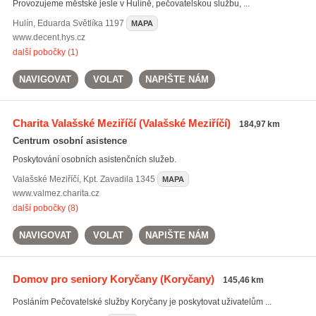
Provozujeme městské jesle v Hulíně, pečovatelskou službu, ...
Hulín
,
Eduarda Světlíka 1197
MAPA
www.decent.hys.cz
další pobočky (1)
NAVIGOVAT
VOLAT
NAPIŠTE NÁM
Charita Valašské Meziříčí
(Valašské Meziříčí)
184,97 km
Centrum osobní asistence
Poskytování osobních asistenčních služeb.
Valašské Meziříčí
,
Kpt. Zavadila 1345
MAPA
www.valmez.charita.cz
další pobočky (8)
NAVIGOVAT
VOLAT
NAPIŠTE NÁM
Domov pro seniory Koryčany
(Koryčany)
145,46 km
Posláním Pečovatelské služby Koryčany je poskytovat uživatelům ...