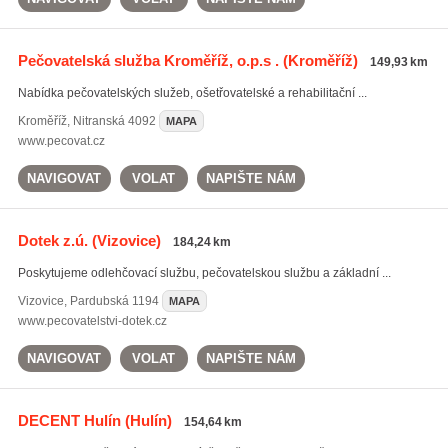
Pečovatelská služba Kroměříž, o.p.s .
(Kroměříž)
149,93 km
Nabídka pečovatelských služeb, ošetřovatelské a rehabilitační ...
Kroměříž
,
Nitranská 4092
MAPA
www.pecovat.cz
NAVIGOVAT
VOLAT
NAPIŠTE NÁM
Dotek z.ú.
(Vizovice)
184,24 km
Poskytujeme odlehčovací službu, pečovatelskou službu a základní ...
Vizovice
,
Pardubská 1194
MAPA
www.pecovatelstvi-dotek.cz
NAVIGOVAT
VOLAT
NAPIŠTE NÁM
DECENT Hulín
(Hulín)
154,64 km