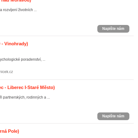
rozvíjení životních ...
Napište nám
 - Vinohrady)
chologické poradenství, ...
nicek.cz
c - Liberec I-Staré Město)
 partnerských, rodinných a ...
Napište nám
rná Pole)