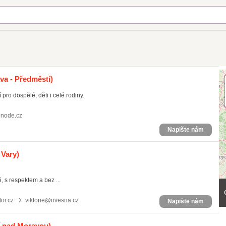
a - Předměstí)
ro dospělé, děti i celé rodiny.
bnode.cz
Napište nám
 Vary)
, s respektem a bez ...
or.cz
viktorie@ovesna.cz
Napište nám
í nad Moravou)