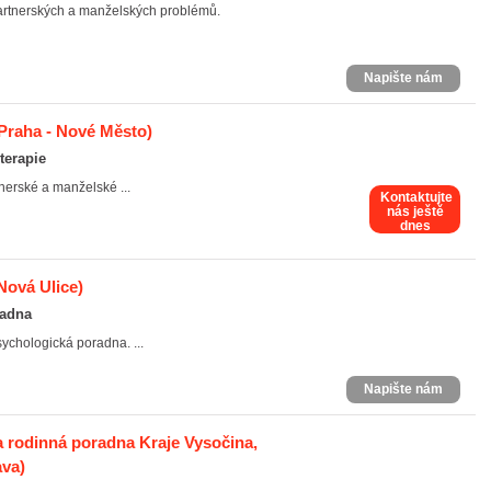
artnerských a manželských problémů.
Napište nám
Praha - Nové Město)
terapie
tnerské a manželské ...
Kontaktujte
nás ještě
dnes
Nová Ulice)
radna
ychologická poradna. ...
Napište nám
 rodinná poradna Kraje Vysočina,
ava)