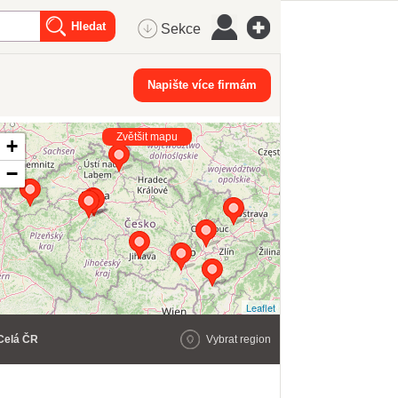
Sekce
Napište více firmám
Zvětšit mapu
+
−
Leaflet
Celá ČR
Vybrat region