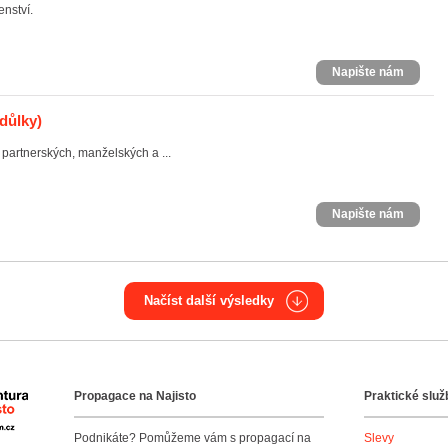
nství.
Napište nám
důlky)
partnerských, manželských a ...
Napište nám
Načíst další výsledky
Propagace na Najisto
Praktické služ
Agentura Najisto
Podnikáte? Pomůžeme vám s propagací na
Slevy