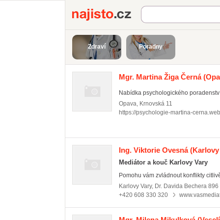
Najisto.cz
Zdraví
Poradny
Mgr. Martina Žiga Černá
(Opav
Nabídka psychologického poradenství p
Opava
,
Krnovská 11
https://psychologie-martina-cerna.we
Ing. Viktorie Ovesná
(Karlovy
Mediátor a kouč Karlovy Vary
Pomohu vám zvládnout konflikty citlivě
Karlovy Vary
,
Dr. Davida Bechera 896
+420 608 330 320
www.vasmediat
Mgr. Milena Mikulková
(Vesel