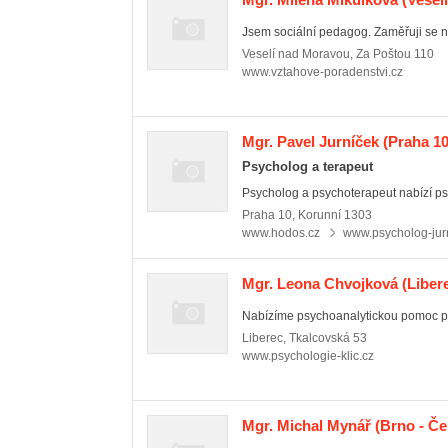
Jsem sociální pedagog. Zaměřuji se na 
Veselí nad Moravou
,
Za Poštou 110
www.vztahove-poradenstvi.cz
Mgr. Pavel Jurníček
(Praha 10
Psycholog a terapeut
Psycholog a psychoterapeut nabízí psy
Praha 10
,
Korunní 1303
www.hodos.cz
www.psycholog-jur
Mgr. Leona Chvojková
(Libere
Nabízíme psychoanalytickou pomoc při
Liberec
,
Tkalcovská 53
www.psychologie-klic.cz
Mgr. Michal Mynář
(Brno - Če