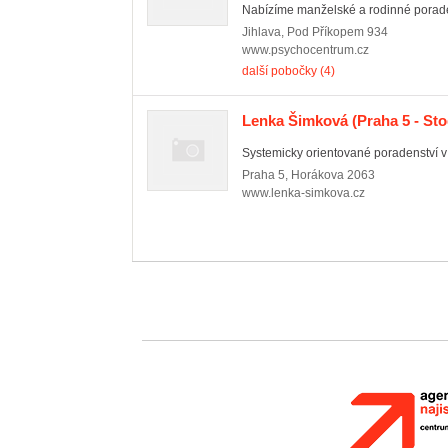
Nabízíme manželské a rodinné porade
Jihlava
,
Pod Příkopem 934
www.psychocentrum.cz
další pobočky (4)
Lenka Šimková
(Praha 5 - Sto
Systemicky orientované poradenství v 
Praha 5
,
Horákova 2063
www.lenka-simkova.cz