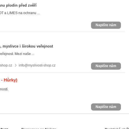
anu plodin před zvěří
OT a LIMES na ochranu ...
Napište nám
 myslivce i širokou veřejnost
eřejnost. Mezi naše ...
-shop.cz
info@myslivost-shop.cz
Napište nám
 - Hůrky)
ností.
Napište nám