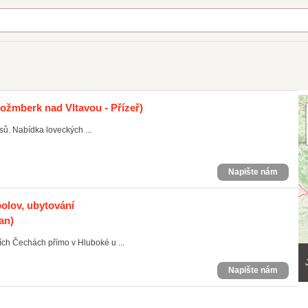
ožmberk nad Vltavou - Přízeř)
sů. Nabídka loveckých ...
Napište nám
bolov, ubytování
an)
ch Čechách přímo v Hluboké u ...
Napište nám