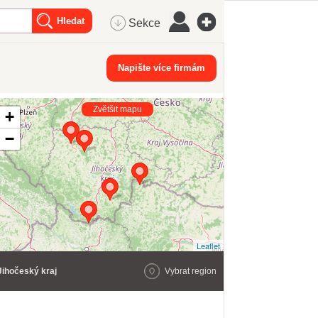
Sekce
Napište více firmám
Zvětšit mapu
+
−
Leaflet
Jihočeský kraj
Vybrat region