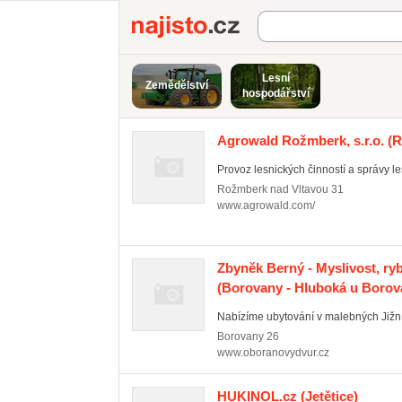
Najisto.cz
Lesní
Zemědělství
hospodářství
Agrowald Rožmberk, s.r.o.
(R
Provoz lesnických činností a správy le
Rožmberk nad Vltavou
31
www.agrowald.com/
Zbyněk Berný - Myslivost, ry
(Borovany - Hluboká u Borov
Nabízíme ubytování v malebných Jižní
Borovany
26
www.oboranovydvur.cz
HUKINOL.cz
(Jetětice)