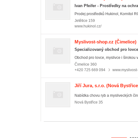
Ivan Pfeifer - Prostředky na ochr
Prodej prostředků Hukinol, Kornitol R
Jetětice
159
www.hukinol.cz/
Myslivost-shop.cz
(Čimelice)
Specializovaný obchod pro lovce,
Obchod pro lovce, myslivce i širokou v
Čimelice
360
+420 725 669 094
www.myslivost
Jiří Jura, s.r.o.
(Nová Bystřice
Nabídka chovu ryb a mysliveckých čin
Nová Bystřice
35