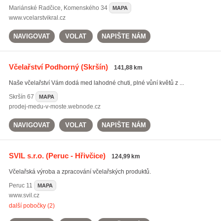
Mariánské Radčice
,
Komenského 34
MAPA
www.vcelarstvikral.cz
NAVIGOVAT
VOLAT
NAPIŠTE NÁM
Včelařství Podhorný
(Skršín)
141,88 km
Naše včelařství Vám dodá med lahodné chuti, plné vůní květů z ...
Skršín
67
MAPA
prodej-medu-v-moste.webnode.cz
NAVIGOVAT
VOLAT
NAPIŠTE NÁM
SVIL s.r.o.
(Peruc - Hřivčice)
124,99 km
Včelařská výroba a zpracování včelařských produktů.
Peruc
11
MAPA
www.svil.cz
další pobočky (2)