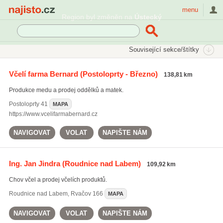
Najisto.cz
menu
Region byl změněn na
Ústecký
SEKCE
ŠTÍTKY
Související sekce/štítky
Najisto.cz
Zemědělství
Včelařství
Včelí farma Bernard
(Postoloprty - Březno)
138,81 km
Produkce medu a prodej oddělků a matek.
Postoloprty
41
MAPA
https://www.vcelifarmabernard.cz
NAVIGOVAT
VOLAT
NAPIŠTE NÁM
Ing. Jan Jindra
(Roudnice nad Labem)
109,92 km
Chov včel a prodej včelích produktů.
Roudnice nad Labem
,
Rvačov 166
MAPA
NAVIGOVAT
VOLAT
NAPIŠTE NÁM