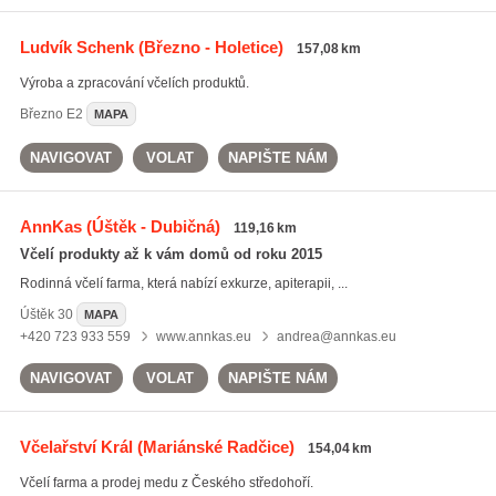
Ludvík Schenk
(Březno - Holetice)
157,08 km
Výroba a zpracování včelích produktů.
Březno
E2
MAPA
NAVIGOVAT
VOLAT
NAPIŠTE NÁM
AnnKas
(Úštěk - Dubičná)
119,16 km
Včelí produkty až k vám domů od roku 2015
Rodinná včelí farma, která nabízí exkurze, apiterapii, ...
Úštěk
30
MAPA
+420 723 933 559
www.annkas.eu
andrea@annkas.eu
NAVIGOVAT
VOLAT
NAPIŠTE NÁM
Včelařství Král
(Mariánské Radčice)
154,04 km
Včelí farma a prodej medu z Českého středohoří.