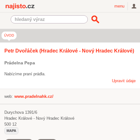
Najisto.cz
menu
ÚVOD
Petr Dvořáček (Hradec Králové - Nový Hradec Králové)
Prádelna Pepa
Nabízíme praní prádla.
Upravit údaje
web:
www.pradelnahk.cz/
Durychova 1391/6
Hradec Králové - Nový Hradec Králové
500 12
MAPA