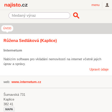
Najisto.cz
menu
ÚVOD
Růžena Sedláková (Kaplice)
Internetum
Nabízím software pro vkládání nemovitostí na internet včetně jejich
úprav a správy.
Upravit údaje
web:
www.internetum.cz
Šumavská 731
Kaplice
382 41
MAPA