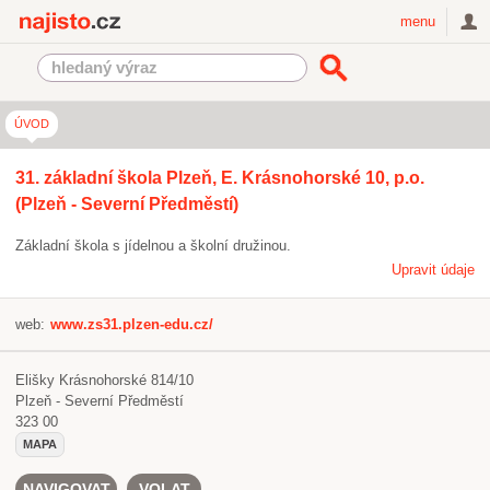
Najisto.cz
menu
ÚVOD
31. základní škola Plzeň, E. Krásnohorské 10, p.o.
(Plzeň - Severní Předměstí)
Základní škola s jídelnou a školní družinou.
Upravit údaje
web:
www.zs31.plzen-edu.cz/
Elišky Krásnohorské 814/10
Plzeň - Severní Předměstí
323 00
MAPA
NAVIGOVAT
VOLAT