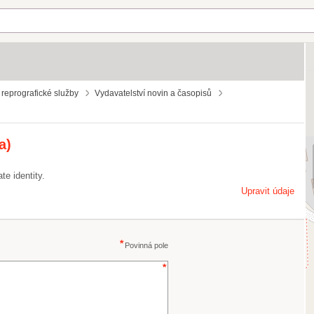
a reprografické služby
Vydavatelství novin a časopisů
a)
te identity.
Upravit údaje
Povinná pole