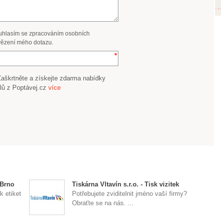
uhlasím se zpracováním osobních
ězení mého dotazu.
Zaškrtněte a získejte zdarma nabídky
lů z Poptávej.cz
více
 Brno
Tiskárna Vltavín s.r.o. - Tisk vizitek
k etiket
Potřebujete zviditelnit jméno vaší firmy?
Obraťte se na nás. ...