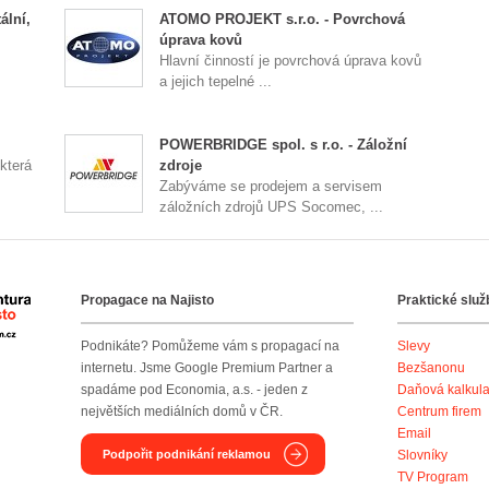
ální,
ATOMO PROJEKT s.r.o. - Povrchová
úprava kovů
Hlavní činností je povrchová úprava kovů
a jejich tepelné ...
POWERBRIDGE spol. s r.o. - Záložní
 která
zdroje
Zabýváme se prodejem a servisem
záložních zdrojů UPS Socomec, ...
Propagace na Najisto
Praktické služ
Agentura Najisto
Podnikáte? Pomůžeme vám s propagací na
Slevy
internetu. Jsme Google Premium Partner a
Bezšanonu
spadáme pod Economia, a.s. - jeden z
Daňová kalkul
největších mediálních domů v ČR.
Centrum firem
Email
Podpořit podnikání reklamou
Slovníky
TV Program