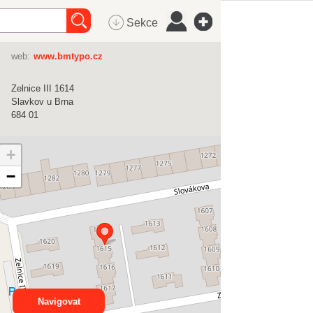
Sekce
web:
www.bmtypo.cz
Zelnice III 1614
Slavkov u Brna
684 01
+
−
Navigovat