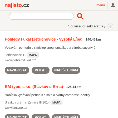
Najisto.cz
menu
SEKCE
ŠTÍTKY
Související sekce/štítky
Najisto.cz
vydavatelství knih
Pohledy Fukal
(Jetřichovice - Vysoká Lípa)
140,46 km
vydavatelství knih
(707)
Vydávání pohlednic s místopisnou tématikou a výroba suvenýrů.
vydávání časopisů
(485)
propagační tiskoviny
(568)
Jetřichovice
11
MAPA
www.pohledyfukal.cz/
Všechny související štítky
NAVIGOVAT
VOLAT
NAPIŠTE NÁM
BM typo, s.r.o.
(Slavkov u Brna)
125,14 km
Nabídka vydávání periodik a knih a tvorby corporate identity.
Slavkov u Brna
,
Zelnice III 1614
MAPA
www.bmtypo.cz
NAVIGOVAT
VOLAT
NAPIŠTE NÁM