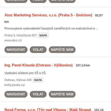
Atoz Marketing Services, s.r.o.
(Praha 5 - Smíchov)
82,07
km
Provozujeme vydavatelství časopisů zaměřených na maloobchod a ...
Praha 5
,
Holečkova 657
MAPA
www.atoz.cz/
NAVIGOVAT
VOLAT
NAPIŠTE NÁM
Ing. Pavel Klouda
(Ostrava - Výškovice)
197,14 km
Vydávání učebnic pro SŠ a VŠ.
Ostrava
,
Hýlova 346
MAPA
knihy.pavko.cz/
NAVIGOVAT
VOLAT
NAPIŠTE NÁM
Nová Forma, s.r.o.
(Týn nad Vltavou - Malá Strana)
101,10