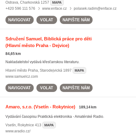
Ostrava
,
Charkovská 1257
MAPA
+420 596 111 576
www.enface.cz
polasek.radim@enface.cz
NAVIGOVAT
VOLAT
NAPIŠTE NÁM
Sdružení Samuel, Biblická práce pro děti
(Hlavní město Praha - Dejvice)
84,65 km
Nakladatelství vydává křesťanskou literaturu.
Hlavní město Praha
,
Starodejvická 1897
MAPA
www.samuelcz.com
NAVIGOVAT
VOLAT
NAPIŠTE NÁM
Amaro, s.r.o.
(Vsetín - Rokytnice)
189,14 km
Vydávání časopisu Praktická elektronika - Amatérské Radio.
Vsetín
,
Rokytnice 413
MAPA
www.aradio.cz/