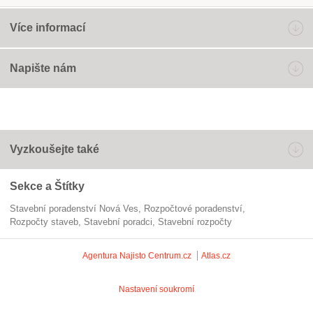
Více informací
Napište nám
Vyzkoušejte také
Sekce a Štítky
Stavební poradenství Nová Ves
rozpočtové poradenství
rozpočty staveb
stavební poradci
stavební rozpočty
Agentura Najisto
Centrum.cz
Atlas.cz
Nastavení soukromí