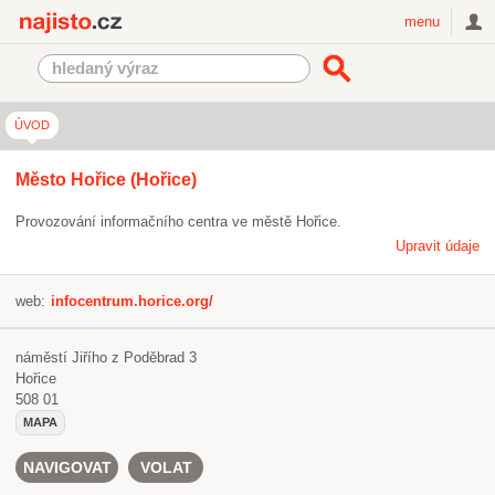
Najisto.cz
menu
ÚVOD
Město Hořice (Hořice)
Provozování informačního centra ve městě Hořice.
Upravit údaje
web:
infocentrum.horice.org/
náměstí Jiřího z Poděbrad 3
Hořice
508 01
MAPA
NAVIGOVAT
VOLAT