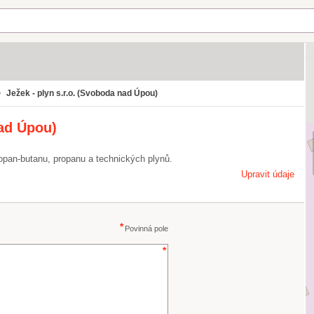
Ježek - plyn s.r.o. (Svoboda nad Úpou)
nad Úpou)
ropan-butanu, propanu a technických plynů.
Upravit údaje
Povinná pole