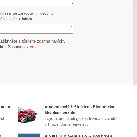
uhlasím se zpracováním osobních
ězení mého dotazu.
Zaškrtněte a získejte zdarma nabídky
lů z Poptávej.cz
více
 aut a
Autovrakoviště Sluštice - Ekologická
likvidace vozidel
ých
Zajišťujeme ekologickou likvidaci vozidel
v Praze. Jsme největší ...
o.
AP-AUTO PRAHA s.r.o. – Dodávky a