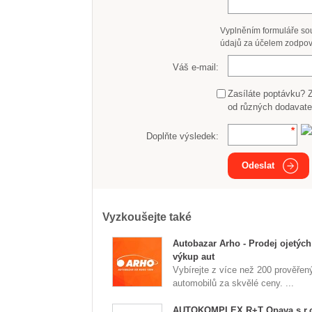
Vyplněním formuláře so
údajů za účelem zodpov
Váš e-mail:
Zasíláte poptávku? 
od různých dodavate
Doplňte výsledek:
Odeslat
Vyzkoušejte také
Autobazar Arho - Prodej ojetých
výkup aut
Vybírejte z více než 200 prověřen
automobilů za skvělé ceny. ...
AUTOKOMPLEX R+T Opava s.r.