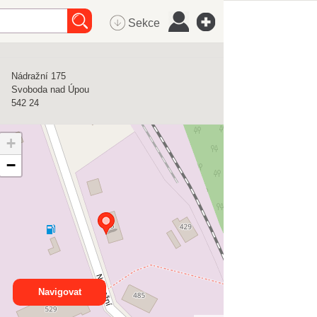
Sekce
Nádražní 175
Svoboda nad Úpou
542 24
+
−
Navigovat