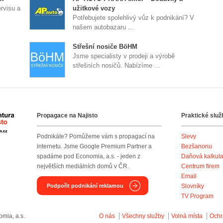
rvisu a
užitkové vozy
Potřebujete spolehlivý vůz k podnikání? V
našem autobazaru ...
Střešní nosiče BöHM
Jsme specialisty v prodeji a výrobě
střešních nosičů. Nabízíme ...
Propagace na Najisto
Praktické služ
Agentura Najisto
Podnikáte? Pomůžeme vám s propagací na
Slevy
internetu. Jsme Google Premium Partner a
Bezšanonu
spadáme pod Economia, a.s. - jeden z
Daňová kalkul
největších mediálních domů v ČR.
Centrum firem
Email
Podpořit podnikání reklamou
Slovníky
TV Program
mia, a.s.
O nás
Všechny služby
Volná místa
Ochr