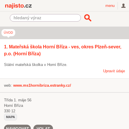
Najisto.cz
menu
ÚVOD
1. Mateřská škola Horní Bříza - ves, okres Plzeň-sever,
p.o. (Horní Bříza)
Státní mateřská školka v Horní Bříze.
Upravit údaje
web:
www.ms1hornibriza.estranky.cz/
Třída 1. máje 56
Horní Bříza
330 12
MAPA
NAVIGOVAT
VOLAT