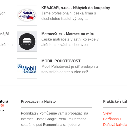
KRAJCAR, s.r.o. - Nábytek do koupelny
kých
Jsme profesionální česká firma s
dlouholetou tradicí výroby ...
nější
MatraceX.cz - Matrace na míru
České matrace z vlastní kolekce v
 akčních
akčních slevách s dopravou ...
MOBIL POHOTOVOST
Mobil Pohotovost je síť prodejen a
servisních center s více než ...
Propagace na Najisto
Praktické služ
Agentura Najisto
Podnikáte? Pomůžeme vám s propagací na
Slevy
internetu. Jsme Google Premium Partner a
Bezšanonu
spadáme pod Economia, a.s. - jeden z
Daňová kalkul