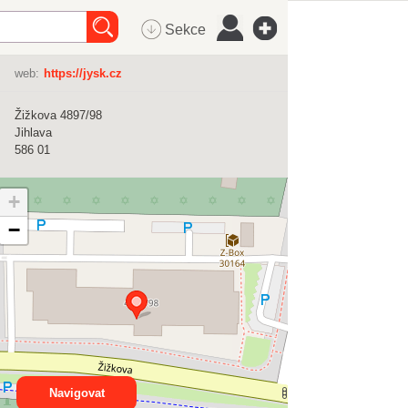
Sekce
web:
https://jysk.cz
Žižkova 4897/98
Jihlava
586 01
+
−
Navigovat