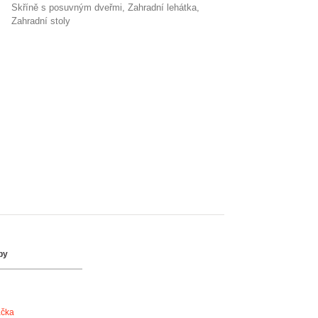
skříně s posuvným dveřmi
zahradní lehátka
zahradní stoly
by
ačka