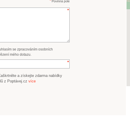
Povinná pole
uhlasím se zpracováním osobních
ězení mého dotazu.
Zaškrtněte a získejte zdarma nabídky
lů z Poptávej.cz
více