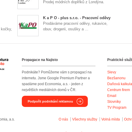
Prodej módních doplňků z Londýna.
K a P O - plus s.r.o. - Pracovní oděvy
Prodáváme pracovní oděvy, rukavice,
 kočky,
obuv, drogerii, osušky a ...
Propagace na Najisto
Praktické služ
Agentura Najisto
Podnikáte? Pomůžeme vám s propagací na
Slevy
internetu. Jsme Google Premium Partner a
Bezšanonu
spadáme pod Economia, a.s. - jeden z
Daňová kalkul
největších mediálních domů v ČR.
Centrum firem
Email
Podpořit podnikání reklamou
Slovníky
TV Program
mia, a.s.
O nás
Všechny služby
Volná místa
Ochr