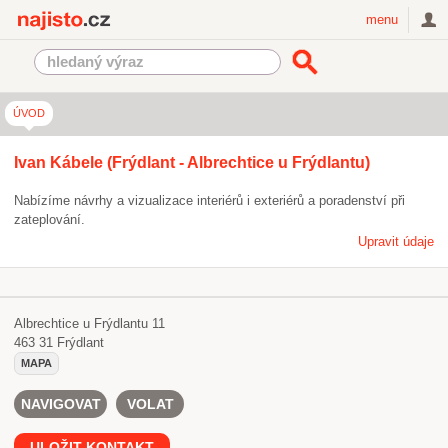
Najisto.cz
menu
ÚVOD
Ivan Kábele (Frýdlant - Albrechtice u Frýdlantu)
Nabízíme návrhy a vizualizace interiérů i exteriérů a poradenství při
zateplování.
Upravit údaje
Albrechtice u Frýdlantu 11
463 31
Frýdlant
MAPA
NAVIGOVAT
VOLAT
ULOŽIT KONTAKT