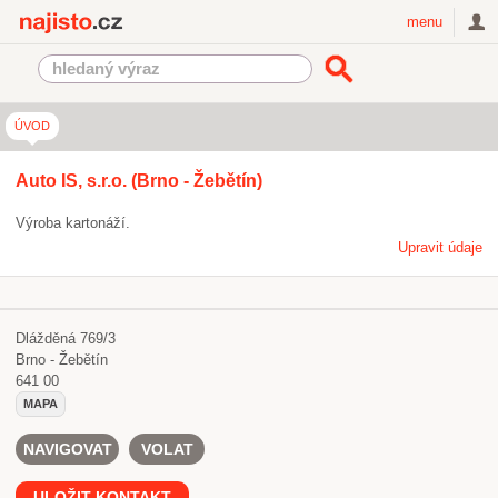
Najisto.cz
menu
ÚVOD
Auto IS, s.r.o. (Brno - Žebětín)
Výroba kartonáží.
Upravit údaje
Dlážděná 769/3
Brno - Žebětín
641 00
MAPA
NAVIGOVAT
VOLAT
ULOŽIT KONTAKT