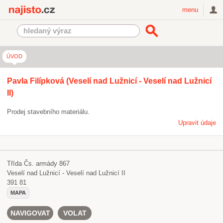
Najisto.cz
menu
ÚVOD
Pavla Filípková (Veselí nad Lužnicí - Veselí nad Lužnicí
II)
Prodej stavebního materiálu.
Upravit údaje
Třída Čs. armády 867
Veselí nad Lužnicí - Veselí nad Lužnicí II
391 81
MAPA
NAVIGOVAT
VOLAT