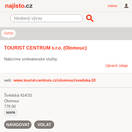
Najisto.cz
menu
ÚVOD
TOURIST CENTRUM s.r.o. (Olomouc)
Nabízíme směnárenské služby.
Upravit údaje
web:
www.tourist-centrum.cz/olomouc/svedska-10
Švédská 414/10
Olomouc
779 00
MAPA
NAVIGOVAT
VOLAT