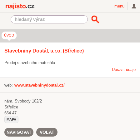
Najisto.cz
menu
ÚVOD
Stavebniny Dostál, s.r.o. (Střelice)
Prodej stavebního materiálu.
Upravit údaje
web:
www.stavebninydostal.cz/
nám. Svobody 102/2
Střelice
664 47
MAPA
NAVIGOVAT
VOLAT