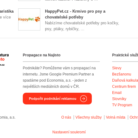
ristika
HappyPet.cz - Krmivo pro psy a
e více
chovatelské potřeby
Nabízíme chovatelské potřeby pro kočky,
psy, ptáky, rybičky, ...
Propagace na Najisto
Praktické služ
Agentura Najisto
Podnikáte? Pomůžeme vám s propagací na
Slevy
internetu. Jsme Google Premium Partner a
Bezšanonu
spadáme pod Economia, a.s. - jeden z
Daňová kalkul
největších mediálních domů v ČR.
Centrum firem
Email
Podpořit podnikání reklamou
Slovníky
TV Program
mia, a.s.
O nás
Všechny služby
Volná místa
Ochr
Nastavení soukromí