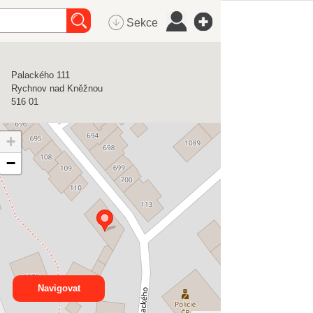
Sekce
Palackého 111
Rychnov nad Kněžnou
516 01
+
−
Navigovat