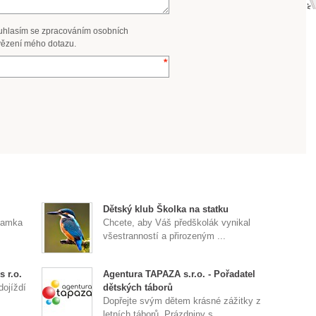
uhlasím se zpracováním osobních
ězení mého dotazu.
Dětský klub Školka na statku
znamka
Chcete, aby Váš předškolák vynikal
všestranností a přirozeným ...
 r.o.
Agentura TAPAZA s.r.o. - Pořadatel
dojíždí
dětských táborů
Dopřejte svým dětem krásné zážitky z
letních táborů. Prázdniny s ...