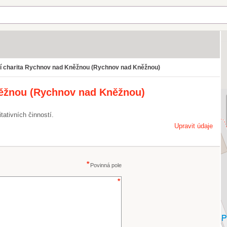
í charita Rychnov nad Kněžnou (Rychnov nad Kněžnou)
něžnou (Rychnov nad Kněžnou)
tativních činností.
Upravit údaje
Povinná pole